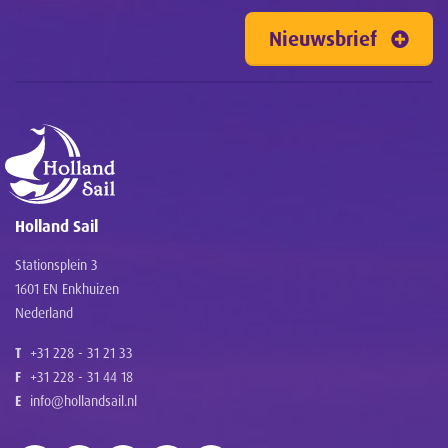
Nieuwsbrief
Holland Sail
Stationsplein 3
1601 EN Enkhuizen
Nederland
T
+31 228 - 31 21 33
F
+31 228 - 31 44 18
E
info@hollandsail.nl