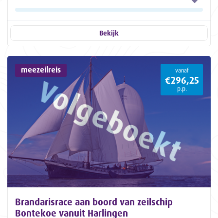
Bekijk
meezeilreis
vanaf
€296,25
p.p.
Brandarisrace aan boord van zeilschip
Bontekoe vanuit Harlingen