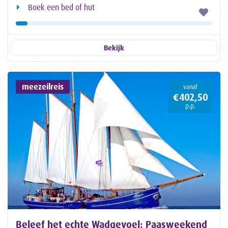
Boek een bed of hut
Bekijk
meezeilreis
vanaf
€402,50
p.p.
Beleef het echte Wadgevoel: Paasweekend