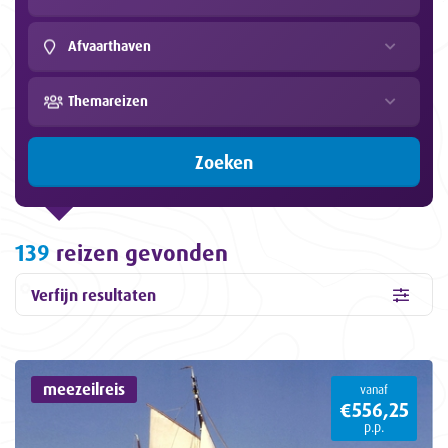
Afvaarthaven
Themareizen
Zoeken
139
reizen gevonden
Verfijn resultaten
meezeilreis
vanaf
€556,25
p.p.