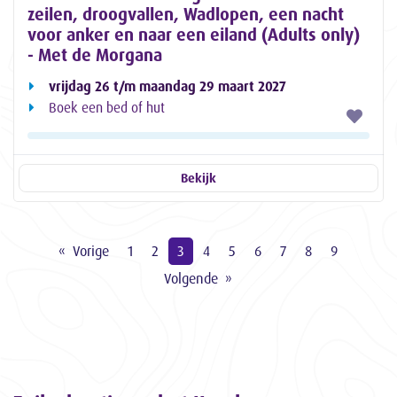
zeilen, droogvallen, Wadlopen, een nacht
voor anker en naar een eiland (Adults only)
- Met de Morgana
vrijdag 26 t/m maandag 29 maart 2027
Boek een bed of hut
Bekijk
Vorige
1
2
3
4
5
6
7
8
9
Volgende