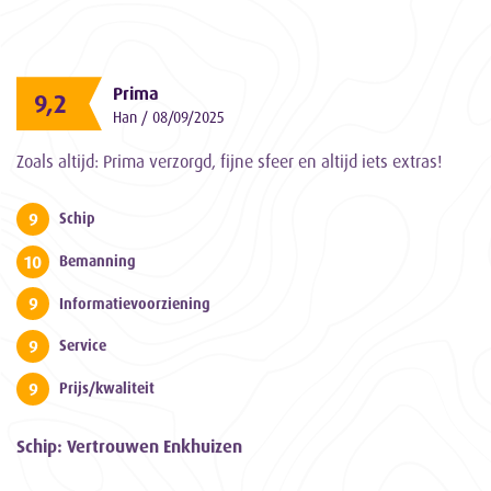
Prima
9,2
Han / 08/09/2025
Zoals altijd: Prima verzorgd, fijne sfeer en altijd iets extras!
9
Schip
10
Bemanning
9
Informatievoorziening
9
Service
9
Prijs/kwaliteit
Schip: Vertrouwen Enkhuizen