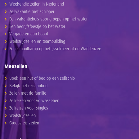
Weekendje zeilen in Nederland
Zeilvakantie met schipper
Een vakantiehuis voor groepen op het water
Een bedrijfsfeestje op het water
Vergaderen aan boord
Wedstrijdzeilen en teambuilding
Een schoolkamp op het IJsselmeer of de Waddenzee
Meezeilen
Boek een hut of bed op een zeilschip
Bekijk het reisaanbod
Zeilen met de familie
Zeilreizen voor volwassenen
Zeilreizen voor singles
Wedstrijdzeilen
Groepsreis zeilen