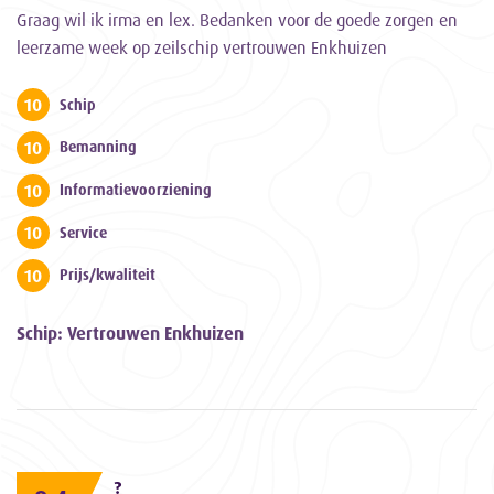
Graag wil ik irma en lex. Bedanken voor de goede zorgen en
leerzame week op zeilschip vertrouwen Enkhuizen
10
Schip
10
Bemanning
10
Informatievoorziening
10
Service
10
Prijs/kwaliteit
Schip: Vertrouwen Enkhuizen
?