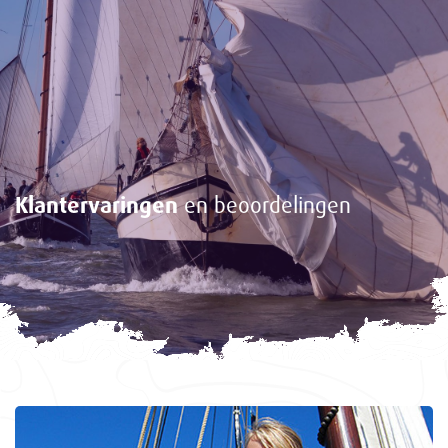
Klantervaringen
en beoordelingen
<-
Gasten