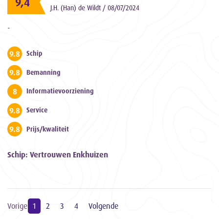
9,4
J.H. (Han) de Wildt / 08/07/2024
-
9.8
Schip
9.8
Bemanning
8
Informatievoorziening
9.8
Service
9.8
Prijs/kwaliteit
Schip: Vertrouwen Enkhuizen
Vorige
1
2
3
4
Volgende