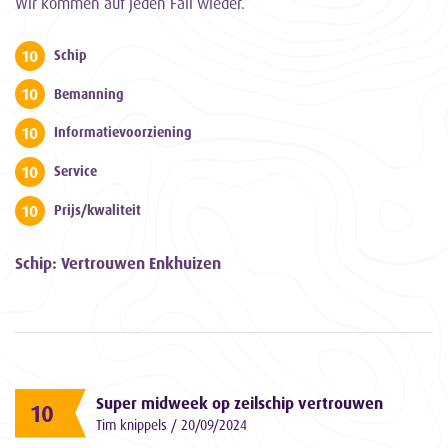
Wir kommen auf jeden Fall wieder.
10
Schip
10
Bemanning
10
Informatievoorziening
10
Service
10
Prijs/kwaliteit
Schip: Vertrouwen Enkhuizen
Super midweek op zeilschip vertrouwen
10
Tim knippels / 20/09/2024