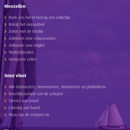
Meezeilen
Boek een hut of bed op een zeilschip
Bekijk het reisaanbod
Zeilen met de familie
Zeilreizen voor volwassenen
Zeilreizen voor singles
Wedstrijdzeilen
Groepsreis zeilen
Onze vloot
Alle éénmasters, tweemasters, driemasters en platbodems
Beschikbaarheid van de schepen
Service aan boord
Catering aan boord
Waar zijn de schepen nu