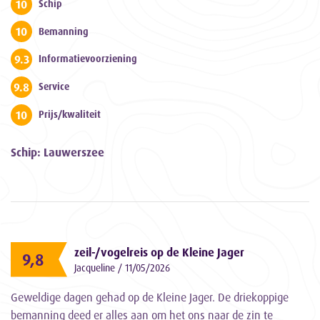
10
Schip
10
Bemanning
9.3
Informatievoorziening
9.8
Service
10
Prijs/kwaliteit
Schip: Lauwerszee
zeil-/vogelreis op de Kleine Jager
9,8
Jacqueline / 11/05/2026
Geweldige dagen gehad op de Kleine Jager. De driekoppige
bemanning deed er alles aan om het ons naar de zin te