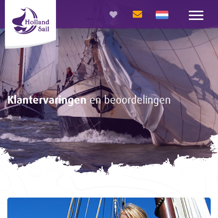
Klantervaringen
en beoordelingen
<-
Gasten