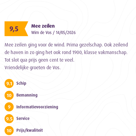
Mee zeilen
9,5
Wim de Vos / 14/05/2026
Mee zeilen ging voor de wind. Prima gezelschap. Ook zeilend
de haven in zo ging het ook rond 1900, klasse vakmanschap.
Tot slot qua prijs geen cent te veel.
Vriendelijke groeten de Vos.
9.1
Schip
10
Bemanning
9
Informatievoorziening
9.5
Service
10
Prijs/kwaliteit