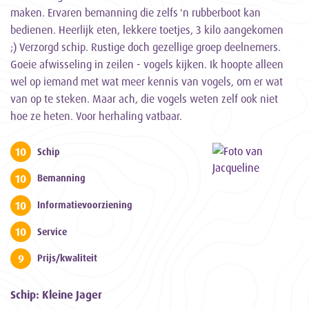
maken. Ervaren bemanning die zelfs 'n rubberboot kan
bedienen. Heerlijk eten, lekkere toetjes, 3 kilo aangekomen
;) Verzorgd schip. Rustige doch gezellige groep deelnemers.
Goeie afwisseling in zeilen - vogels kijken. Ik hoopte alleen
wel op iemand met wat meer kennis van vogels, om er wat
van op te steken. Maar ach, die vogels weten zelf ook niet
hoe ze heten. Voor herhaling vatbaar.
10
Schip
10
Bemanning
10
Informatievoorziening
10
Service
9
Prijs/kwaliteit
Schip: Kleine Jager