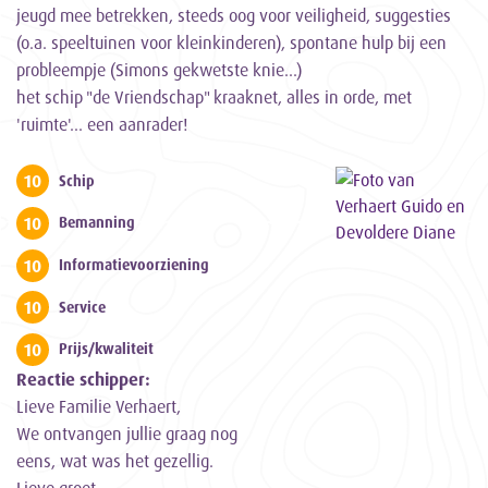
jeugd mee betrekken, steeds oog voor veiligheid, suggesties
(o.a. speeltuinen voor kleinkinderen), spontane hulp bij een
probleempje (Simons gekwetste knie...)
het schip "de Vriendschap" kraaknet, alles in orde, met
'ruimte'... een aanrader!
10
Schip
10
Bemanning
10
Informatievoorziening
10
Service
10
Prijs/kwaliteit
Reactie schipper:
Lieve Familie Verhaert,
We ontvangen jullie graag nog
eens, wat was het gezellig.