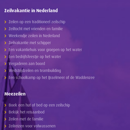
Zeilvakantie in Nederland
Zeilen op een traditioneel zeilschip
Zeiltocht met vrienden en familie
Weekendje zeilen in Nederland
Zeilvakantie met schipper
Een vakantiehuis voor groepen op het water
Een bedrijfsfeestje op het water
Vergaderen aan boord
Wedstrijdzeilen en teambuilding
Een schoolkamp op het IJsselmeer of de Waddenzee
Meezeilen
Boek een hut of bed op een zeilschip
Bekijk het reisaanbod
Zeilen met de familie
Zeilreizen voor volwassenen