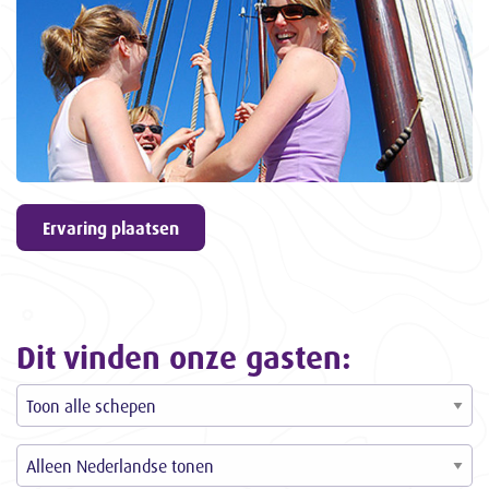
geven
9,6
ons een
3057
ervaringen
Ervaring plaatsen
Dit vinden onze gasten: