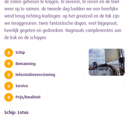
de zeilen gehesen te krijgen, te laveren, te reven en de boel
weer op te ruimen. de tweede dag hadden we een heerlijke
wind terug richting Harlingen. op het grootzeil en de fok zijn
we teruggevaren. twee fantastische dagen, veel bijgepraat,
heerlijk gegeten en gedronken. Nogmaals complimenten aan
de kok en de schipper.
8
Schip
9
Bemanning
9
Informatievoorziening
9
Service
8
Prijs/kwaliteit
Schip: Lotus