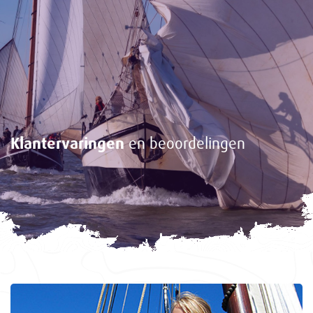
Klantervaringen
en beoordelingen
<-
Gasten