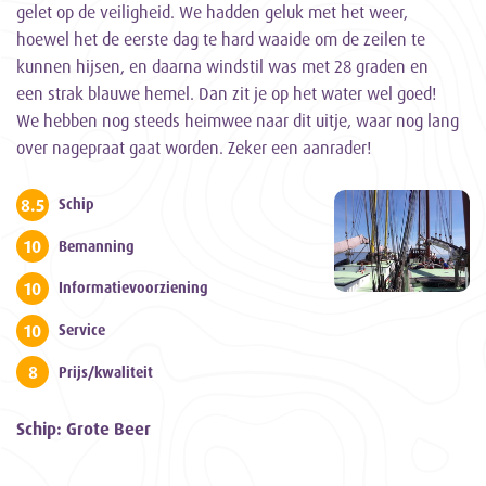
gelet op de veiligheid. We hadden geluk met het weer,
hoewel het de eerste dag te hard waaide om de zeilen te
kunnen hijsen, en daarna windstil was met 28 graden en
een strak blauwe hemel. Dan zit je op het water wel goed!
We hebben nog steeds heimwee naar dit uitje, waar nog lang
over nagepraat gaat worden. Zeker een aanrader!
8.5
Schip
10
Bemanning
10
Informatievoorziening
10
Service
8
Prijs/kwaliteit
Schip: Grote Beer