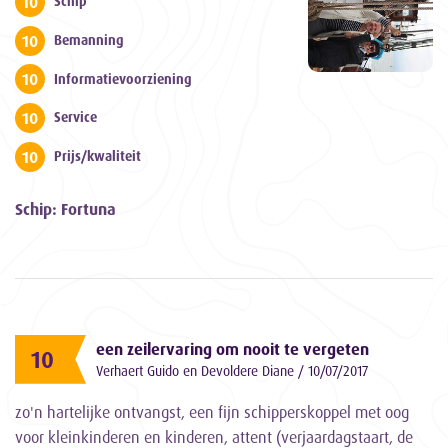
10
Schip
10
Bemanning
10
Informatievoorziening
10
Service
10
Prijs/kwaliteit
Schip: Fortuna
een zeilervaring om nooit te vergeten
10
Verhaert Guido en Devoldere Diane / 10/07/2017
zo'n hartelijke ontvangst, een fijn schipperskoppel met oog
voor kleinkinderen en kinderen, attent (verjaardagstaart, de