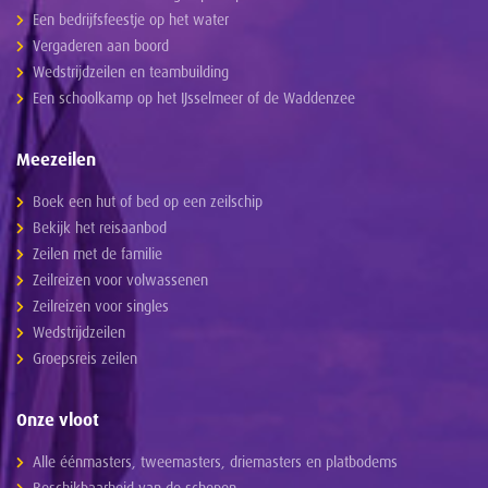
Een bedrijfsfeestje op het water
Vergaderen aan boord
Wedstrijdzeilen en teambuilding
Een schoolkamp op het IJsselmeer of de Waddenzee
Meezeilen
Boek een hut of bed op een zeilschip
Bekijk het reisaanbod
Zeilen met de familie
Zeilreizen voor volwassenen
Zeilreizen voor singles
Wedstrijdzeilen
Groepsreis zeilen
Onze vloot
Alle éénmasters, tweemasters, driemasters en platbodems
Beschikbaarheid van de schepen