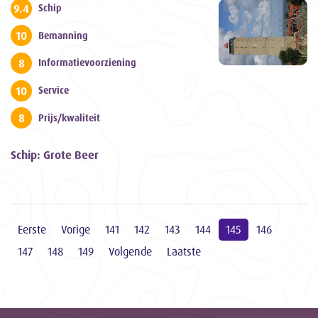
9.4
Schip
10
Bemanning
8
Informatievoorziening
10
Service
8
Prijs/kwaliteit
Schip: Grote Beer
Eerste
Vorige
141
142
143
144
145
146
147
148
149
Volgende
Laatste