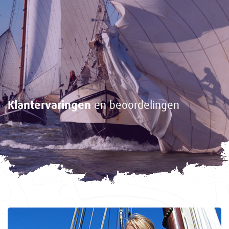
Klantervaringen
en beoordelingen
<-
Gasten