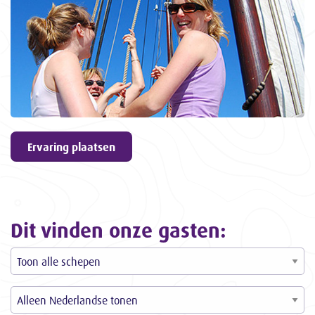
geven
9,6
ons een
3057
ervaringen
Ervaring plaatsen
Dit vinden onze gasten: