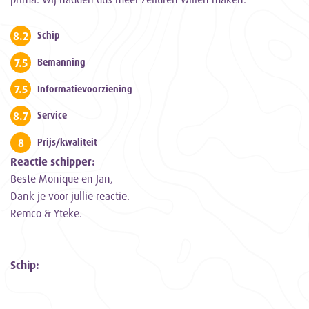
8.2
Schip
7.5
Bemanning
7.5
Informatievoorziening
8.7
Service
8
Prijs/kwaliteit
Reactie schipper:
Beste Monique en Jan,
Dank je voor jullie reactie.
Remco & Yteke.
Schip: