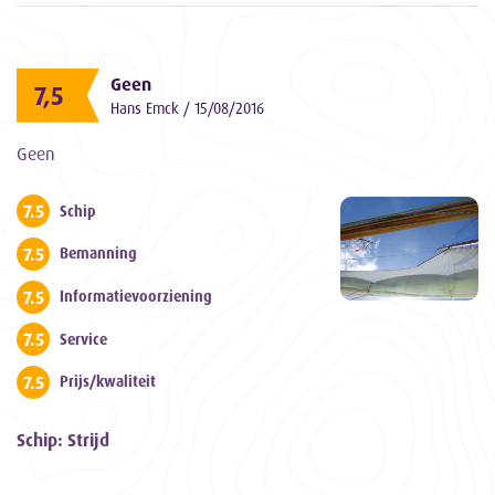
Geen
7,5
Hans Emck / 15/08/2016
Geen
7.5
Schip
7.5
Bemanning
7.5
Informatievoorziening
7.5
Service
7.5
Prijs/kwaliteit
Schip: Strijd