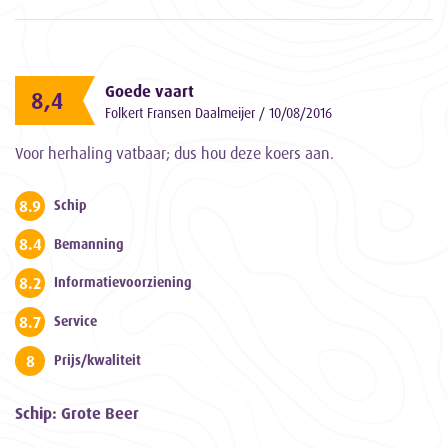
Goede vaart
8,4
Folkert Fransen Daalmeijer / 10/08/2016
Voor herhaling vatbaar; dus hou deze koers aan.
8.9
Schip
8.4
Bemanning
8.2
Informatievoorziening
8.7
Service
8
Prijs/kwaliteit
Schip: Grote Beer