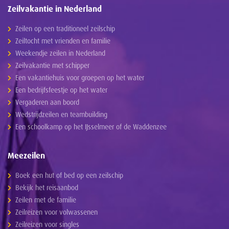
Zeilvakantie in Nederland
Zeilen op een traditioneel zeilschip
Zeiltocht met vrienden en familie
Weekendje zeilen in Nederland
Zeilvakantie met schipper
Een vakantiehuis voor groepen op het water
Een bedrijfsfeestje op het water
Vergaderen aan boord
Wedstrijdzeilen en teambuilding
Een schoolkamp op het IJsselmeer of de Waddenzee
Meezeilen
Boek een hut of bed op een zeilschip
Bekijk het reisaanbod
Zeilen met de familie
Zeilreizen voor volwassenen
Zeilreizen voor singles