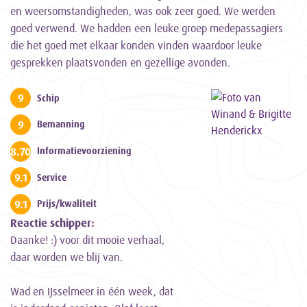
en weersomstandigheden, was ook zeer goed. We werden
goed verwend. We hadden een leuke groep medepassagiers
die het goed met elkaar konden vinden waardoor leuke
gesprekken plaatsvonden en gezellige avonden.
9
Schip
9
Bemanning
8.700000000000001
Informatievoorziening
9.1
Service
9.1
Prijs/kwaliteit
Reactie schipper:
Daanke! :) voor dit mooie verhaal,
daar worden we blij van.
Wad en IJsselmeer in één week, dat