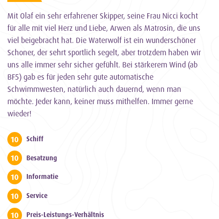
Mit Olaf ein sehr erfahrener Skipper, seine Frau Nicci kocht
für alle mit viel Herz und Liebe, Arwen als Matrosin, die uns
viel beigebracht hat. Die Waterwolf ist ein wunderschöner
Schoner, der sehrt sportlich segelt, aber trotzdem haben wir
uns alle immer sehr sicher gefühlt. Bei stärkerem Wind (ab
BF5) gab es für jeden sehr gute automatische
Schwimmwesten, natürlich auch dauernd, wenn man
möchte. Jeder kann, keiner muss mithelfen. Immer gerne
wieder!
10
Schiff
10
Besatzung
10
Informatie
10
Service
10
Preis-Leistungs-Verhältnis