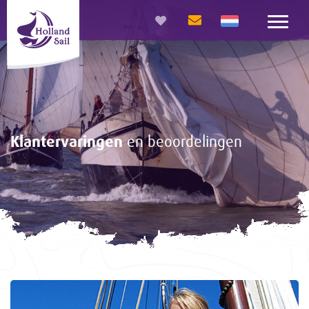
Klantervaringen
en beoordelingen
<-
Gasten