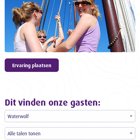
geven
9,6
ons een
3057
ervaringen
Ervaring plaatsen
Dit vinden onze gasten: