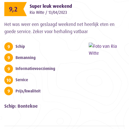
Super leuk weekend
9,2
Ria Witte / 13/04/2023
Het was weer een geslaagd weekend net heerlijk eten en
goede service. Zeker voor herhaling vatbaar
9
Schip
9
Bemanning
9
Informatievoorziening
10
Service
9
Prijs/kwaliteit
Schip: Bontekoe