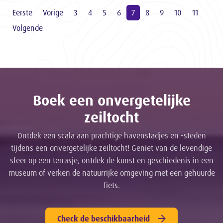
Eerste
Vorige
3
4
5
6
7
8
9
10
11
Volgende
Boek een onvergetelijke
zeiltocht
Ontdek een scala aan prachtige havenstadjes en -steden
tijdens een onvergetelijke zeiltocht! Geniet van de levendige
sfeer op een terrasje, ontdek de kunst en geschiedenis in een
museum of verken de natuurrijke omgeving met een gehuurde
fiets.
Check de beschikbaarheid