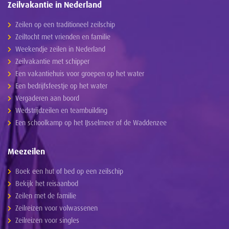
Zeilvakantie in Nederland
Zeilen op een traditioneel zeilschip
Zeiltocht met vrienden en familie
Weekendje zeilen in Nederland
Zeilvakantie met schipper
Een vakantiehuis voor groepen op het water
Een bedrijfsfeestje op het water
Vergaderen aan boord
Wedstrijdzeilen en teambuilding
Een schoolkamp op het IJsselmeer of de Waddenzee
Meezeilen
Boek een hut of bed op een zeilschip
Bekijk het reisaanbod
Zeilen met de familie
Zeilreizen voor volwassenen
Zeilreizen voor singles