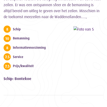
zeilen. Er was een ontspannen sfeer en de bemanning is
altijd bereid om uitleg te geven over het zeilen. Misschien in
de toekomst meezeilen naar de Waddeneilanden…..,
8
Schip
10
Bemanning
8
Informatievoorziening
7.5
Service
7.5
Prijs/kwaliteit
Schip: Bontekoe