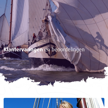
Klantervaringen
en beoordelingen
<-
Gasten