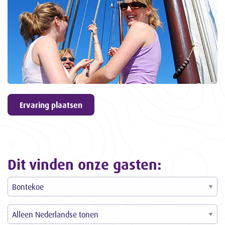
geven
9,6
ons een
3057
ervaringen
Ervaring plaatsen
Dit vinden onze gasten: