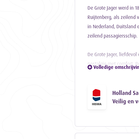
De Grote Jager werd in 1
Ruijtenberg, als zeilend 
in Nederland, Duitsland
zeilend passagiersschip.
De Grote Jager, liefdevol
nostalgie met comfort. B
Volledige omschrijvi
plaats voor iedereen. Me
comfortabele slaapvertre
Jager van alle gemakken
Holland Sai
Veilig en 
Zodra de trossen losgaan,
bepalen, samen zeilen me
van de rust op het water.
Veiligheid staat altijd v