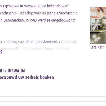
893 gebouwd in Waspik, bij de bekende werf
vrachtschip. Het schip voer 90 jaar als vrachtschip
 en Denemarken. In 1983 werd ze omgebouwd tot
 en met oog voor detail gerestaureerd, combineert
Kars Petri
oven aan dek biedt de riante kuip voldoende
ng
t ruimte voor 26 personen, een gezellige salon,
kken en een goed uitgeruste kombuis is de Grote
 voorzien.
l is HISWA-lid
vertrouwd uw zeilreis boeken
 begint het avontuur. Zeilen hijsen, koers
t het schip – of juist ontspannen en genieten
 Alles mag, niets moet.
oorop. Schipper Kars Petri besteedt daarom veel