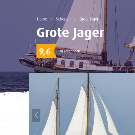
Home
Schepen
Current:
Grote Jager
Grote Jager
9,6
18 ervaringen