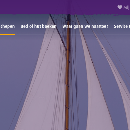
Mij
Schepen
Bed of hut boeken
Waar gaan we naartoe?
Service 