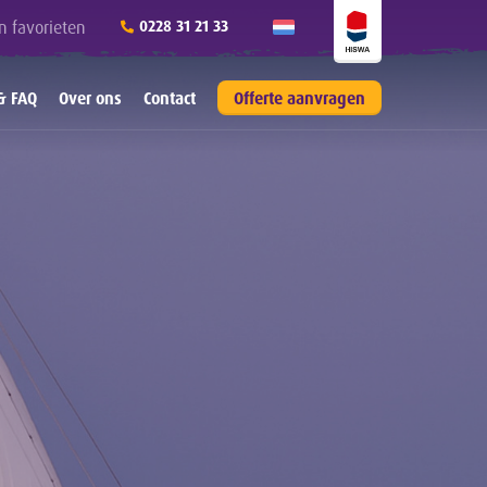
n favorieten
0228 31 21 33
& FAQ
Over ons
Contact
Offerte aanvragen