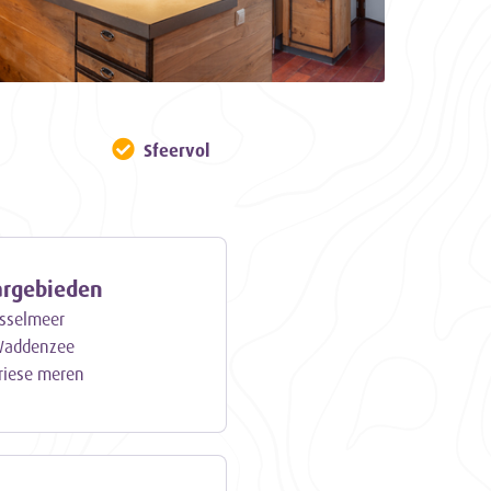
Sfeervol
argebieden
Jsselmeer
addenzee
riese meren