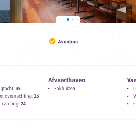
Avontuur
Afvaarthaven
Va
agtocht:
35
Enkhuizen
I
et overnachting:
26
W
j catering:
24
F