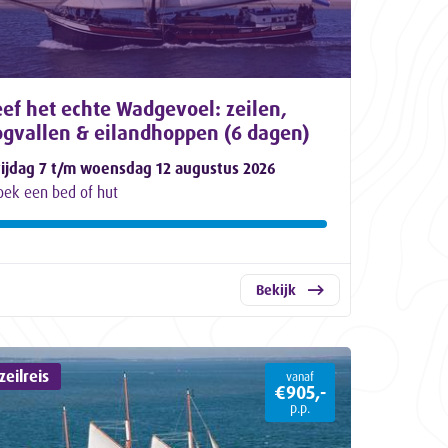
ef het echte Wadgevoel: zeilen,
ogvallen & eilandhoppen (6 dagen)
rijdag 7 t/m woensdag 12 augustus 2026
oek een bed of hut
Bekijk
eilreis
vanaf
€905,-
p.p.