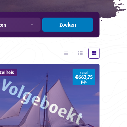
Zoeken
zen
eilreis
vanaf
€663,75
p.p.