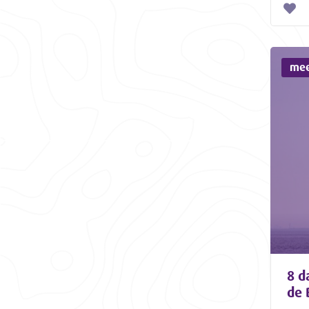
mee
8 d
de 