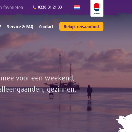
n favorieten
0228 31 21 33
?
Service & FAQ
Contact
Bekijk reisaanbod
il mee voor een weekend,
alleengaanden, gezinnen,