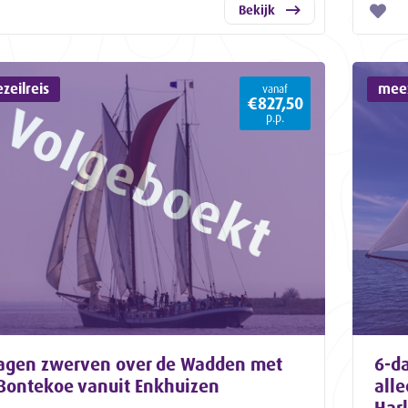
Bekijk
zeilreis
meez
vanaf
€827,50
p.p.
agen zwerven over de Wadden met
6-da
Bontekoe vanuit Enkhuizen
all
Har