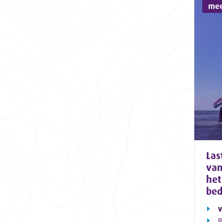
mee
Las
van
het
bed
v
B