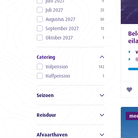
Juni 2027
9
Juli 2027
25
Augustus 2027
30
September 2027
13
Bel
Oktober 2027
1
eil
v
Catering
B
Volpension
142
Halfpension
1
Seizoen
Reisduur
mee
Afvaarthaven