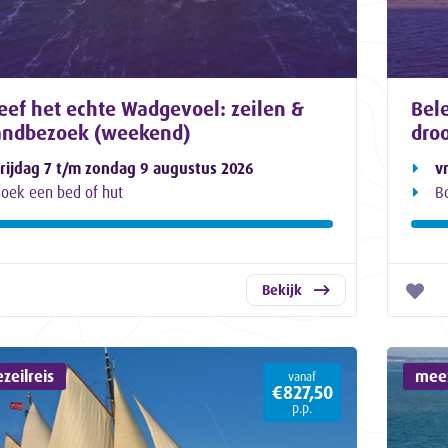
eef het echte Wadgevoel: zeilen &
Bele
andbezoek (weekend)
dro
rijdag 7 t/m zondag 9 augustus 2026
v
oek een bed of hut
B
Bekijk
zeilreis
meez
vanaf
€827,50
p.p.