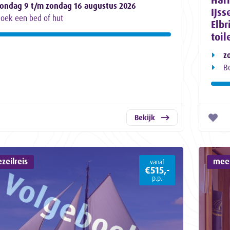
ondag 9 t/m zondag 16 augustus 2026
IJss
oek een bed of hut
Elbr
toil
z
B
Bekijk
zeilreis
meez
vanaf
€515,-
p.p.