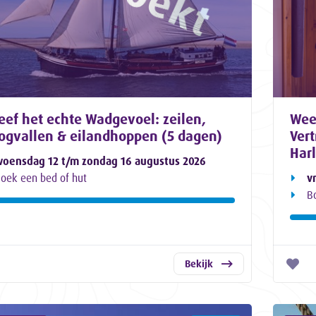
eef het echte Wadgevoel: zeilen,
Wee
ogvallen & eilandhoppen (5 dagen)
Ver
Har
oensdag 12 t/m zondag 16 augustus 2026
oek een bed of hut
v
B
Bekijk