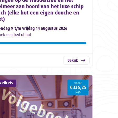
elmeer aan boord van het luxe schip
ich (elke hut een eigen douche en
et)
ondag 9 t/m vrijdag 14 augustus 2026
oek een bed of hut
Bekijk
eilreis
vanaf
€336,25
p.p.