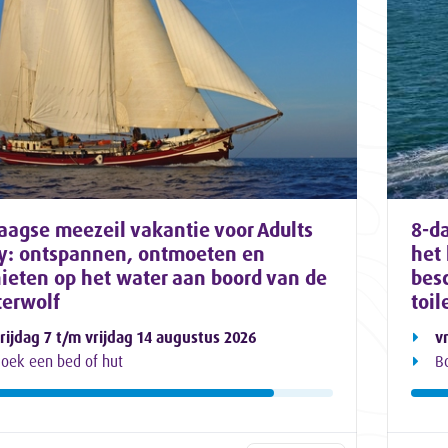
aagse meezeil vakantie voor Adults
8-d
y: ontspannen, ontmoeten en
het 
ieten op het water aan boord van de
bes
erwolf
toil
rijdag 7 t/m vrijdag 14 augustus 2026
v
oek een bed of hut
B