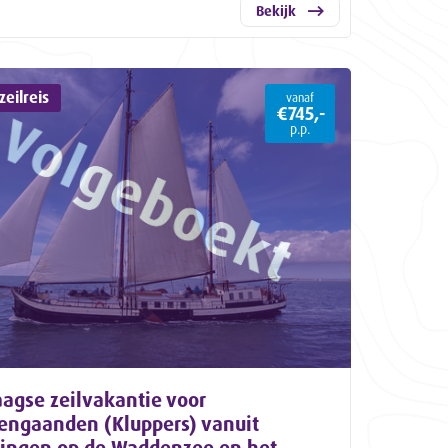
Bekijk
eilreis
vanaf
€745,-
p.p.
agse zeilvakantie voor
eengaanden (Kluppers) vanuit
lingen op de Waddenzee en het