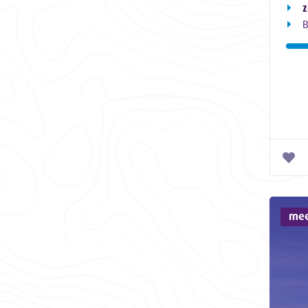
z
B
mee