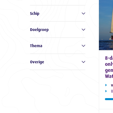
Schip
Doelgroep
Thema
8-d
Overige
onl
gen
Wat
v
B