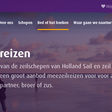
Mij
Over ons
Schepen
Bed of hut boeken
Waar gaan we naartoe
reizen
van de zeilschepen van Holland Sail en ze
n groot aanbod meezeilreizen voor voor 
partner, broer of zus.