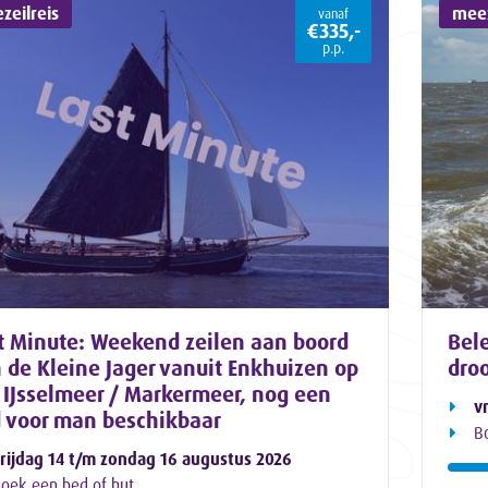
zeilreis
meez
vanaf
€335,-
p.p.
t Minute: Weekend zeilen aan boord
Bele
 de Kleine Jager vanuit Enkhuizen op
dro
 IJsselmeer / Markermeer, nog een
v
 voor man beschikbaar
B
rijdag 14 t/m zondag 16 augustus 2026
oek een bed of hut