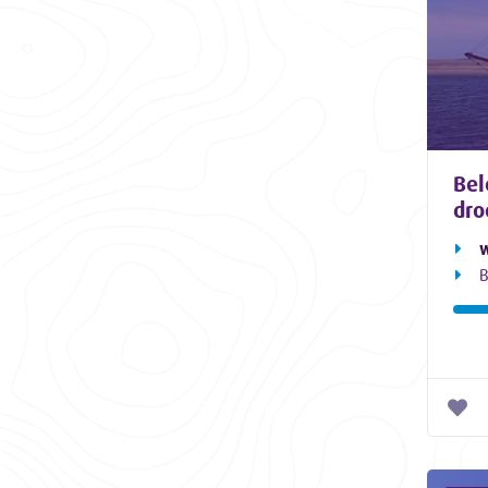
Bel
dro
w
B