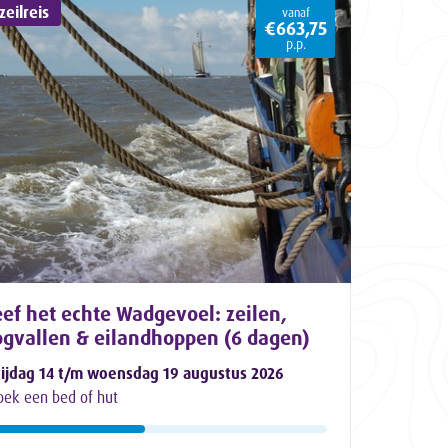
eilreis
vanaf
€663,75
p.p.
ef het echte Wadgevoel: zeilen,
ogvallen & eilandhoppen (6 dagen)
rijdag 14 t/m woensdag 19 augustus 2026
oek een bed of hut