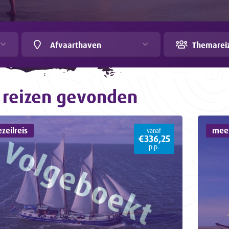
Afvaarthaven
Themarei
reizen gevonden
zeilreis
meez
vanaf
€336,25
p.p.