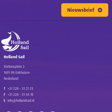
Nieuwsbrief
Holland Sail
Stationsplein 3
1601 EN Enkhuizen
Nederland
T
+31 228 - 31 21 33
F
+31 228 - 31 44 18
E
info@hollandsail.nl