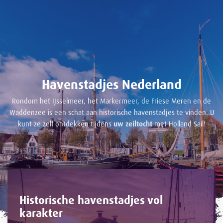
Havenstadjes Nederland
Rondom het IJsselmeer, het Markermeer, de Friese Meren en de
Waddenzee is een schat aan historische havenstadjes te vinden. U
kunt ze zelf ontdekken tijdens
uw zeiltocht
met Holland Sail!
Historische havenstadjes vol
karakter