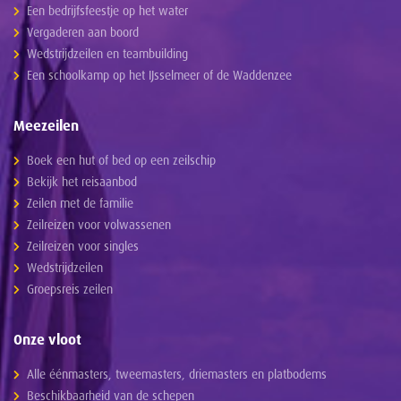
Een bedrijfsfeestje op het water
Vergaderen aan boord
Wedstrijdzeilen en teambuilding
Een schoolkamp op het IJsselmeer of de Waddenzee
Meezeilen
Boek een hut of bed op een zeilschip
Bekijk het reisaanbod
Zeilen met de familie
Zeilreizen voor volwassenen
Zeilreizen voor singles
Wedstrijdzeilen
Groepsreis zeilen
Onze vloot
Alle éénmasters, tweemasters, driemasters en platbodems
Beschikbaarheid van de schepen