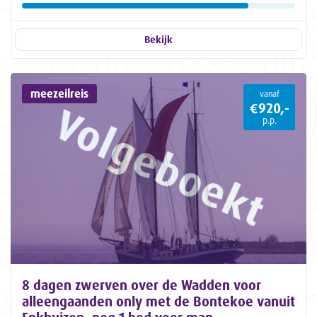
Bekijk
meezeilreis
vanaf
€920,-
p.p.
8 dagen zwerven over de Wadden voor
alleengaanden only met de Bontekoe vanuit