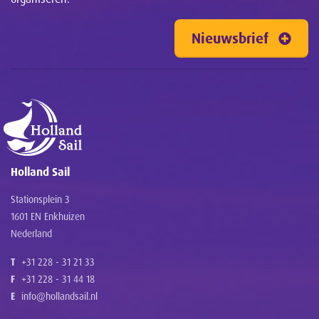
Nieuwsbrief
Holland Sail
Stationsplein 3
1601 EN Enkhuizen
Nederland
T
+31 228 - 31 21 33
F
+31 228 - 31 44 18
E
info@hollandsail.nl