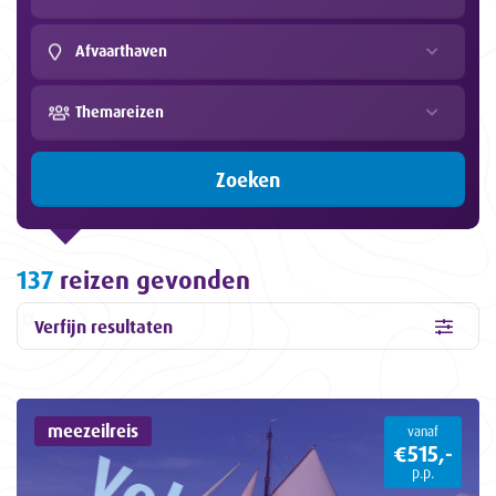
Afvaarthaven
Themareizen
Zoeken
137
reizen gevonden
Verfijn resultaten
meezeilreis
vanaf
€515,-
p.p.