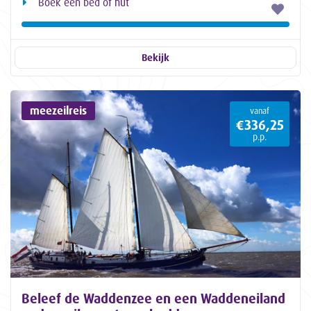
Boek een bed of hut
Bekijk
meezeilreis
vanaf
€336,25
p.p.
Beleef de Waddenzee en een Waddeneiland