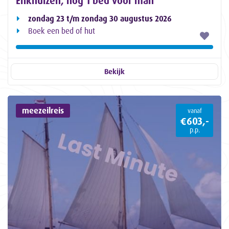
Enkhuizen, nog 1 bed voor man
zondag 23 t/m zondag 30 augustus 2026
Boek een bed of hut
Bekijk
meezeilreis
vanaf
€603,-
p.p.