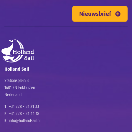
Nieuwsbrief
Holland Sail
Stationsplein 3
1601 EN Enkhuizen
Nederland
T
+31 228 - 31 21 33
F
+31 228 - 31 44 18
E
info@hollandsail.nl