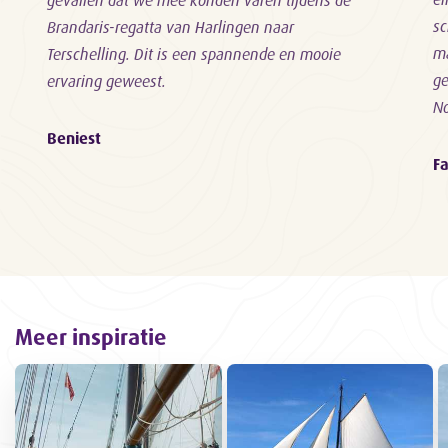
gevallen dat we mee konden varen tijdens de
sc
Brandaris-regatta van Harlingen naar
ma
Terschelling. Dit is een spannende en mooie
ge
ervaring geweest.
N
Beniest
F
Meer inspiratie