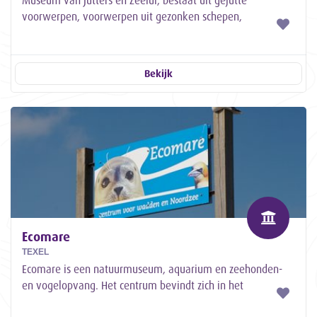
Museum van Jutters en Zeelui, bestaat uit gejutte
voorwerpen, voorwerpen uit gezonken schepen,
scheepsmodellen en schilderijen van schepen. Er zijn...
Bekijk
Ecomare
TEXEL
Ecomare is een natuurmuseum, aquarium en zeehonden-
en vogelopvang. Het centrum bevindt zich in het
Nationaal Park Duinen van Texel nabij De Koog...