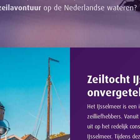
zeilavontuur
op de Nederlandse wateren?
Zeiltocht 
onvergetel
Het IJsselmeer is een
zeilliefhebbers. Vanui
uit op het redelijk co
IJsselmeer. Tijdens de