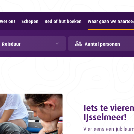
Over ons
Schepen
Bed of hut boeken
Waar gaan we naartoe
Reisduur
Aantal personen
Iets te viere
IJsselmeer!
Vier eens een jubileu