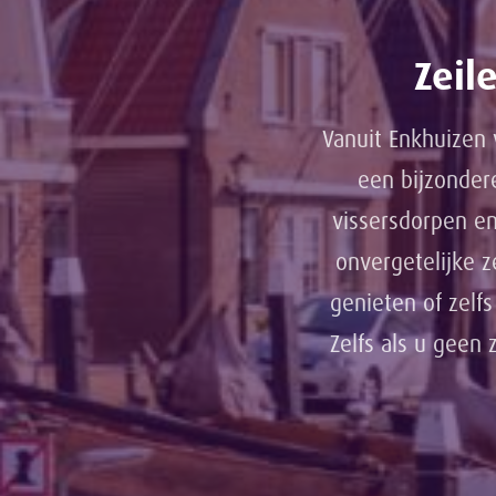
Zeil
Vanuit Enkhuizen 
een bijzonder
vissersdorpen en
onvergetelijke z
genieten of zelf
Zelfs als u geen