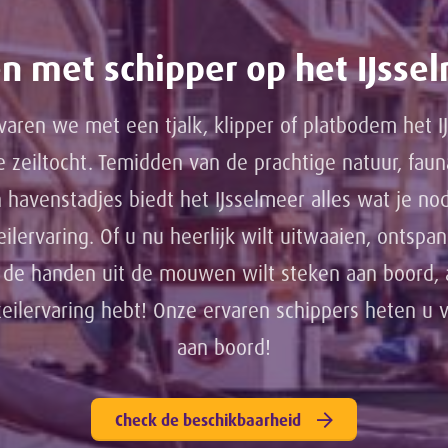
en met schipper op het IJsse
varen we met een tjalk, klipper of platbodem het I
e zeiltocht. Temidden van de prachtige natuur, fau
 havenstadjes biedt het IJsselmeer alles wat je no
eilervaring. Of u nu heerlijk wilt uitwaaien, ontspa
s de handen uit de mouwen wilt steken aan boord, 
 zeilervaring hebt! Onze ervaren schippers heten u
aan boord!
Check de beschikbaarheid