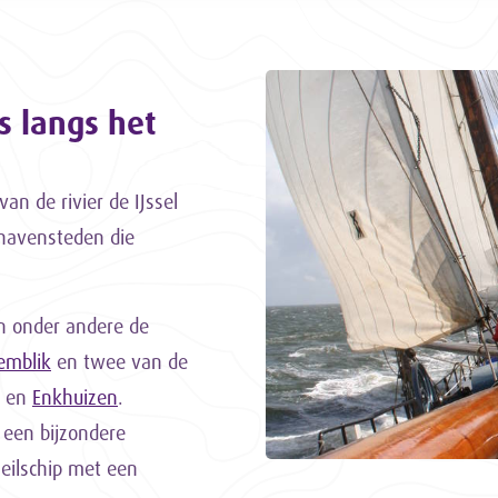
s langs het
an de rivier de IJssel
 havensteden die
en onder andere de
emblik
en twee van de
en
Enkhuizen
.
 een bijzondere
eilschip met een