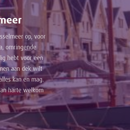
lmeer
Jsselmeer op, voor
na, omringende
dig hebt voor een
nnen aan dek wilt
alles kan en mag.
 van harte welkom