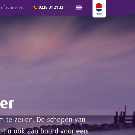
n favorieten
0228 31 21 33
er
m te zeilen. De schepen van
apt u ook aan boord voor
een