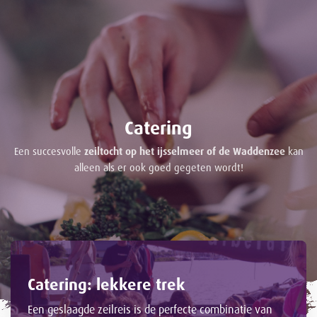
Catering
Een succesvolle
zeiltocht op het ijsselmeer of de Waddenzee
kan
alleen als er ook goed gegeten wordt!
Catering: lekkere trek
Een geslaagde zeilreis is de perfecte combinatie van