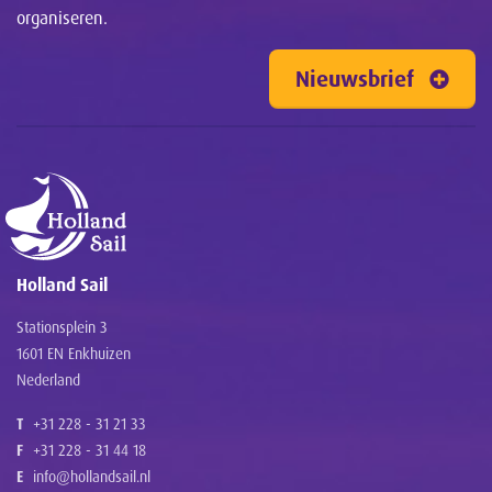
organiseren.
Nieuwsbrief
Holland Sail
Stationsplein 3
1601 EN Enkhuizen
Nederland
T
+31 228 - 31 21 33
F
+31 228 - 31 44 18
E
info@hollandsail.nl