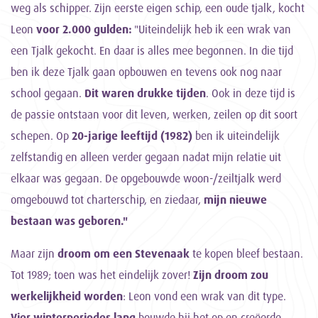
weg als schipper. Zijn eerste eigen schip, een oude tjalk, kocht
Leon
voor 2.000 gulden:
"Uiteindelijk heb ik een wrak van
een Tjalk gekocht. En daar is alles mee begonnen. In die tijd
ben ik deze Tjalk gaan opbouwen en tevens ook nog naar
school gegaan.
Dit waren drukke tijden
. Ook in deze tijd is
de passie ontstaan voor dit leven, werken, zeilen op dit soort
schepen. Op
20-jarige leeftijd (1982)
ben ik uiteindelijk
zelfstandig en alleen verder gegaan nadat mijn relatie uit
elkaar was gegaan. De opgebouwde woon-/zeiltjalk werd
omgebouwd tot charterschip, en ziedaar,
mijn nieuwe
bestaan was geboren."
Maar zijn
droom om een Stevenaak
te kopen bleef bestaan.
Tot 1989; toen was het eindelijk zover!
Zijn droom zou
werkelijkheid worden
: Leon vond een wrak van dit type.
Vier winterperiodes lang
bouwde hij het op en creëerde