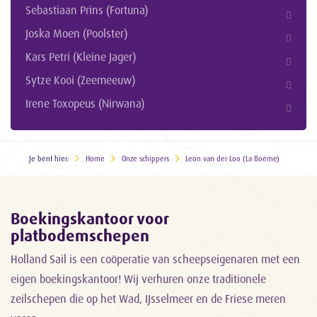
Sebastiaan Prins (Fortuna)
Joska Moen (Poolster)
Kars Petri (Kleine Jager)
Sytze Kooi (Zeemeeuw)
Irene Toxopeus (Nirwana)
Je bent hier:
Home
Onze schippers
Leon van der Loo (La Boème)
Boekingskantoor voor
platbodemschepen
Holland Sail is een coöperatie van scheepseigenaren met een
eigen boekingskantoor! Wij verhuren onze traditionele
zeilschepen die op het Wad, IJsselmeer en de Friese meren