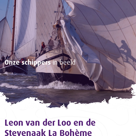
Onze schippers
in beeld
Leon van der Loo en de
Stevenaak La Bohème