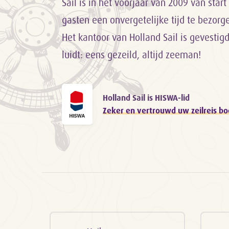
Sail is in het voorjaar van 2009 van sta
gasten een onvergetelijke tijd te bezor
Het kantoor van Holland Sail is gevestig
luidt: eens gezeild, altijd zeeman!
Holland Sail is HISWA-lid
Zeker en vertrouwd uw zeilreis b