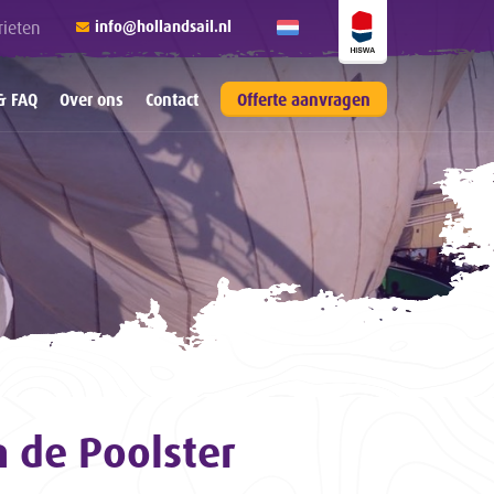
rieten
info@hollandsail.nl
& FAQ
Over ons
Contact
Offerte aanvragen
n de Poolster