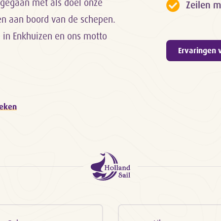
rt gegaan met als doel onze
Zeilen m
gen aan boord van de schepen.
d in Enkhuizen en ons motto
Ervaringen 
oeken