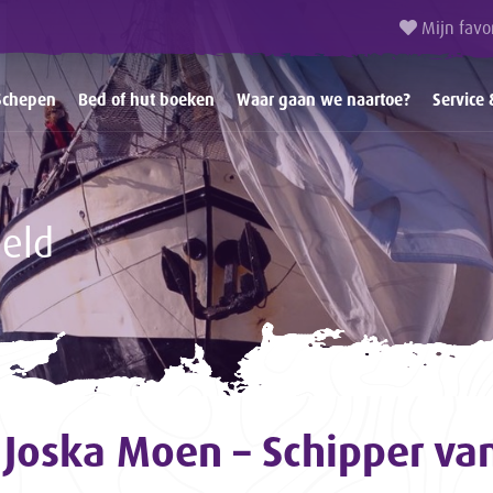
Mijn favo
Schepen
Bed of hut boeken
Waar gaan we naartoe?
Service 
eeld
Joska Moen – Schipper va