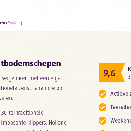
en (Poolster)
latbodemschepen
K
9,6
3
epseigenaren met een eigen
itionele zeilschepen die op
Actieve 
varen.
Tevrede
 30-tal traditionele
Weekendk
 imposante klippers. Holland