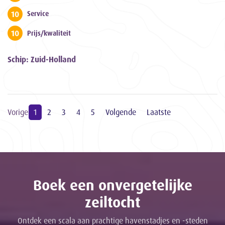
10
Service
10
Prijs/kwaliteit
Schip: Zuid-Holland
Vorige
1
2
3
4
5
Volgende
Laatste
Boek een onvergetelijke
zeiltocht
Ontdek een scala aan prachtige havenstadjes en -steden