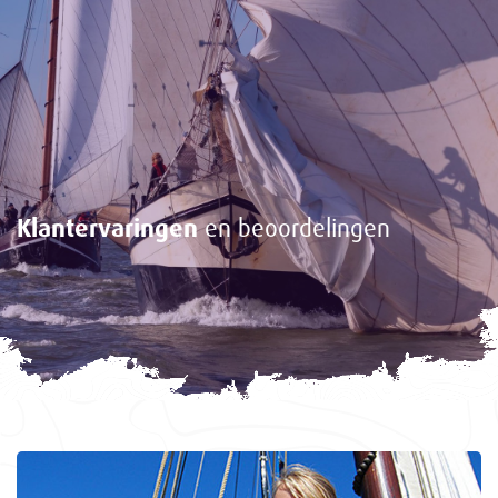
Klantervaringen
en beoordelingen
<-
Gasten