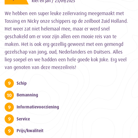
Riet en Jan / 23/09/2025
We hebben een super leuke zeilervaring meegemaakt met
Tossing en Nicky onze schippers op de zeilboot Zuid Holland.
Het weer zat niet helemaal mee, maar er werd snel
geschakeld om er voor zijn allen een mooie reis van te
maken. Het is ook erg gezellig geweest met een gemengd
gezelschap van jong, oud, Nederlanders en Duitsers. Alles
liep soepel en we hadden een hele goede kok Joke. Erg veel
van genoten van deze meezeilreis!
9
Schip
10
Bemanning
9
Informatievoorziening
9
Service
9
Prijs/kwaliteit