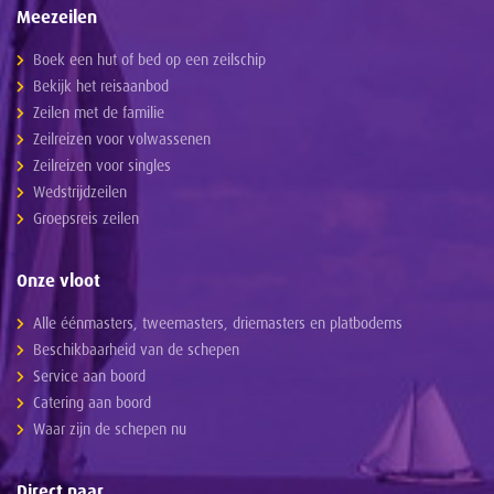
Meezeilen
Boek een hut of bed op een zeilschip
Bekijk het reisaanbod
Zeilen met de familie
Zeilreizen voor volwassenen
Zeilreizen voor singles
Wedstrijdzeilen
Groepsreis zeilen
Onze vloot
Alle éénmasters, tweemasters, driemasters en platbodems
Beschikbaarheid van de schepen
Service aan boord
Catering aan boord
Waar zijn de schepen nu
Direct naar