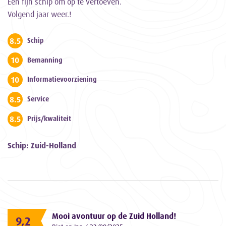
Een fijn schip om op te vertoeven.
Volgend jaar weer.!
8.5
Schip
10
Bemanning
10
Informatievoorziening
8.5
Service
8.5
Prijs/kwaliteit
Schip: Zuid-Holland
Mooi avontuur op de Zuid Holland!
9,2