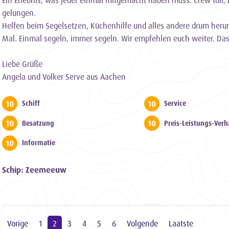
gelungen.
Helfen beim Segelsetzen, Küchenhilfe und alles andere drum herum
Mal. Einmal segeln, immer segeln. Wir empfehlen euch weiter. Das 
Liebe Grüße
Angela und Volker Serve aus Aachen
10
10
Schiff
Service
10
10
Besatzung
Preis-Leistungs-Verh
10
Informatie
Schip: Zeemeeuw
Vorige
1
2
3
4
5
6
Volgende
Laatste