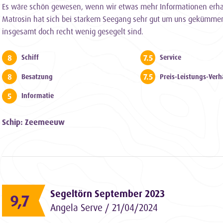
Es wäre schön gewesen, wenn wir etwas mehr Informationen erhalten
Matrosin hat sich bei starkem Seegang sehr gut um uns gekümmert
insgesamt doch recht wenig gesegelt sind.
8
7.5
Schiff
Service
8
7.5
Besatzung
Preis-Leistungs-Verh
5
Informatie
Schip: Zeemeeuw
Segeltörn September 2023
9,7
Angela Serve / 21/04/2024