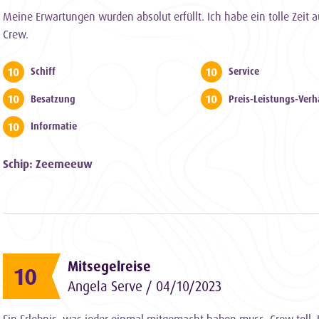
Meine Erwartungen wurden absolut erfüllt. Ich habe ein tolle Zeit
Crew.
10
10
Schiff
Service
10
10
Besatzung
Preis-Leistungs-Verh
10
Informatie
Schip: Zeemeeuw
Mitsegelreise
10
Angela Serve / 04/10/2023
Ein Erlebnis, was jeder einmal mitgemacht haben muss. Crew toll, E