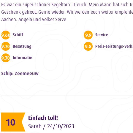
Es war ein super schöner Segeltörn .IT euch. Mein Mann hat sich ti
Geschenk gefreut. Gerne wieder. Wir werden euch weiter empfehle
Aachen. Angela und Volker Serve
9.600000000000001
9.9
Schiff
Service
9.700000000000001
9.8
Besatzung
Preis-Leistungs-Verh
9.700000000000001
Informatie
Schip: Zeemeeuw
Einfach toll!
10
Sarah / 24/10/2023