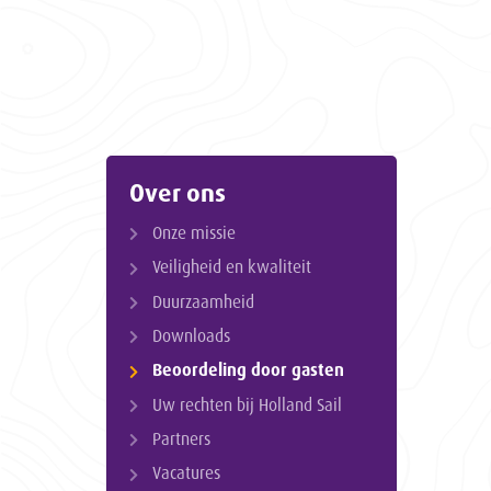
Over ons
Onze missie
Veiligheid en kwaliteit
Duurzaamheid
Downloads
Beoordeling door gasten
Uw rechten bij Holland Sail
Partners
Vacatures