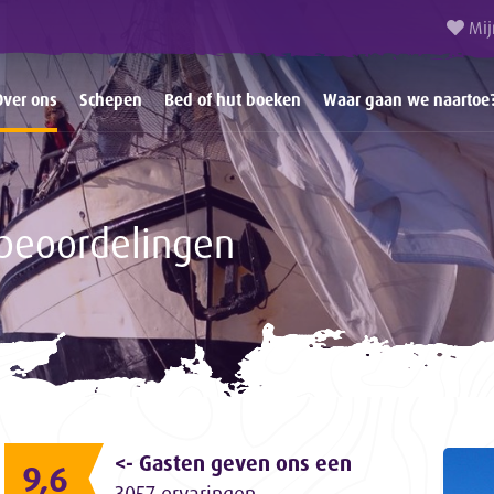
Mij
Over ons
Schepen
Bed of hut boeken
Waar gaan we naartoe
beoordelingen
<- Gasten geven ons een
9,6