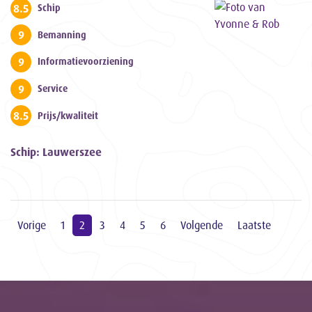
8.5
Schip
9
Bemanning
9
Informatievoorziening
9
Service
8.5
Prijs/kwaliteit
Schip: Lauwerszee
Vorige
1
2
3
4
5
6
Volgende
Laatste