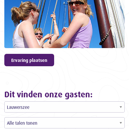
geven
9,6
ons een
3057
ervaringen
Ervaring plaatsen
Dit vinden onze gasten: