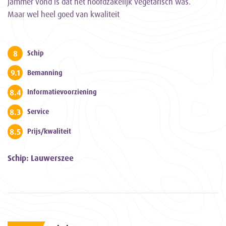
jammer vond is dat het hoofdzakelijk vegetarisch was.
Maar wel heel goed van kwaliteit
8
Schip
9.1
Bemanning
8.4
Informatievoorziening
8.3
Service
8.5
Prijs/kwaliteit
Schip: Lauwerszee