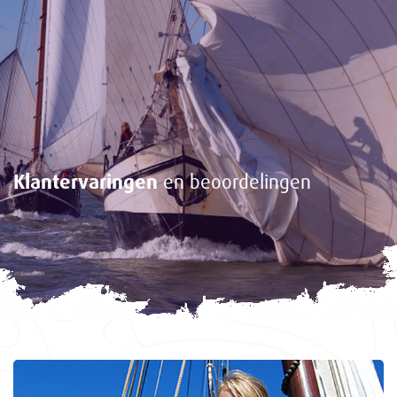
Klantervaringen
en beoordelingen
<-
Gasten