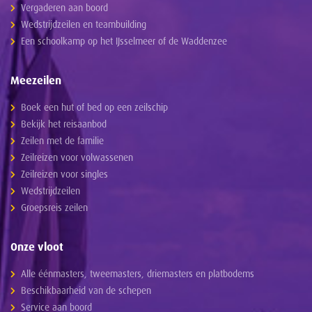
Vergaderen aan boord
Wedstrijdzeilen en teambuilding
Een schoolkamp op het IJsselmeer of de Waddenzee
Meezeilen
Boek een hut of bed op een zeilschip
Bekijk het reisaanbod
Zeilen met de familie
Zeilreizen voor volwassenen
Zeilreizen voor singles
Wedstrijdzeilen
Groepsreis zeilen
Onze vloot
Alle éénmasters, tweemasters, driemasters en platbodems
Beschikbaarheid van de schepen
Service aan boord