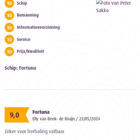
10
Schip
10
Bemanning
10
Informatievoorziening
10
Service
10
Prijs/kwaliteit
Schip: Fortuna
Fortuna
9,0
Elly van Beek- de Bruijn / 23/05/2024
Zeker voor herhaling vatbaar