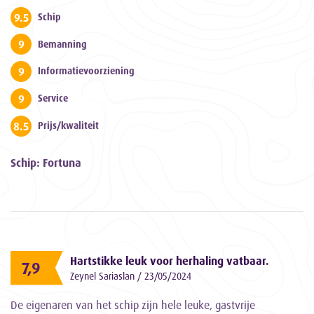
9.5
Schip
9
Bemanning
9
Informatievoorziening
9
Service
8.5
Prijs/kwaliteit
Schip: Fortuna
Hartstikke leuk voor herhaling vatbaar.
7,9
Zeynel Sariaslan / 23/05/2024
De eigenaren van het schip zijn hele leuke, gastvrije