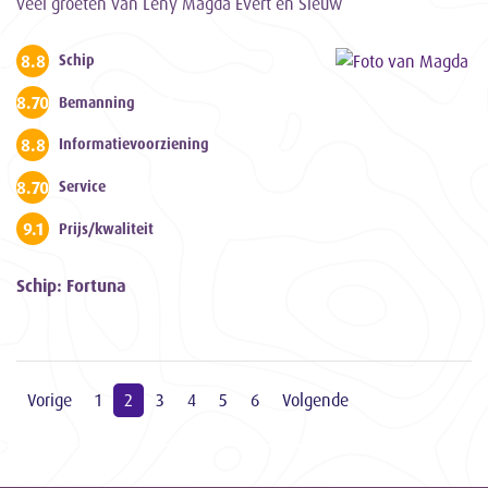
veel groeten van Leny Magda Evert en Sieuw
8.8
Schip
8.700000000000001
Bemanning
8.8
Informatievoorziening
8.700000000000001
Service
9.1
Prijs/kwaliteit
Schip: Fortuna
Vorige
1
2
3
4
5
6
Volgende