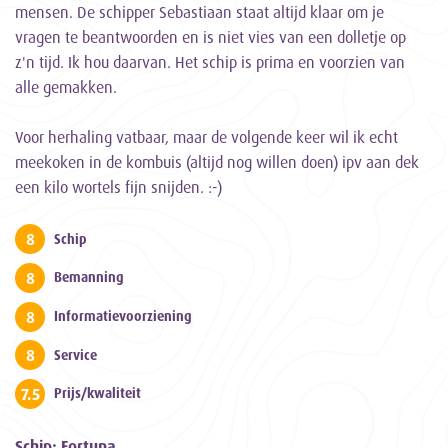
mensen. De schipper Sebastiaan staat altijd klaar om je
vragen te beantwoorden en is niet vies van een dolletje op
z'n tijd. Ik hou daarvan. Het schip is prima en voorzien van
alle gemakken.
Voor herhaling vatbaar, maar de volgende keer wil ik echt
meekoken in de kombuis (altijd nog willen doen) ipv aan dek
een kilo wortels fijn snijden. :-)
8
Schip
8
Bemanning
8
Informatievoorziening
8
Service
7.5
Prijs/kwaliteit
Schip: Fortuna