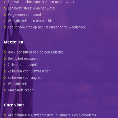
Een vakantiehuis voor groepen op het water
Een bedrijfsfeestje op het water
Vergaderen aan boord
Wedstrijdzeilen en teambuilding
Een schoolkamp op het IJsselmeer of de Waddenzee
Meezeilen
Boek een hut of bed op een zeilschip
Bekijk het reisaanbod
Zeilen met de familie
Zeilreizen voor volwassenen
Zeilreizen voor singles
Wedstrijdzeilen
Groepsreis zeilen
Onze vloot
Alle éénmasters, tweemasters, driemasters en platbodems