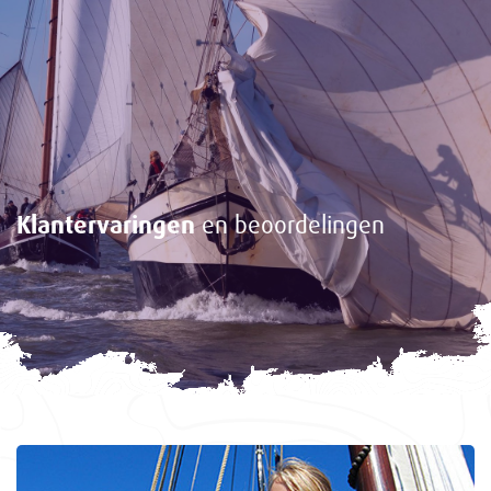
Klantervaringen
en beoordelingen
<-
Gasten