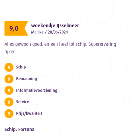
weekendje IJsselmeer
9,0
Marijke / 28/06/2024
Alles gewoon goed, en een heel tof schip. Superervaring
rijker.
9
Schip
9
Bemanning
9
Informatievoorziening
9
Service
9
Prijs/kwaliteit
Schip: Fortuna