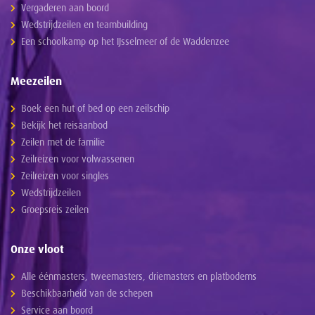
Vergaderen aan boord
Wedstrijdzeilen en teambuilding
Een schoolkamp op het IJsselmeer of de Waddenzee
Meezeilen
Boek een hut of bed op een zeilschip
Bekijk het reisaanbod
Zeilen met de familie
Zeilreizen voor volwassenen
Zeilreizen voor singles
Wedstrijdzeilen
Groepsreis zeilen
Onze vloot
Alle éénmasters, tweemasters, driemasters en platbodems
Beschikbaarheid van de schepen
Service aan boord