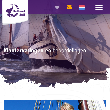
Klantervaringen
en beoordelingen
<-
Gasten