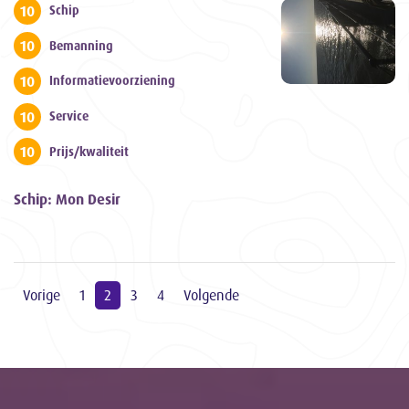
10
Schip
10
Bemanning
10
Informatievoorziening
10
Service
10
Prijs/kwaliteit
Schip: Mon Desir
Vorige
1
2
3
4
Volgende