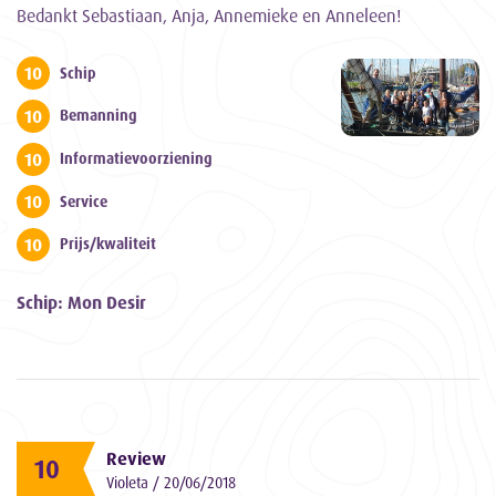
Bedankt Sebastiaan, Anja, Annemieke en Anneleen!
10
Schip
10
Bemanning
10
Informatievoorziening
10
Service
10
Prijs/kwaliteit
Schip: Mon Desir
Review
10
Violeta / 20/06/2018