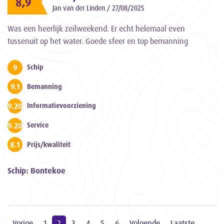
8,9
Jan van der Linden / 27/08/2025
Was een heerlijk zeilweekend. Er echt helemaal even
tussenuit op het water. Goede sfeer en top bemanning
9
Schip
9.1
Bemanning
9.200000000000001
Informatievoorziening
9.200000000000001
Service
8.1
Prijs/kwaliteit
Schip: Bontekoe
Vorige
1
2
3
4
5
6
Volgende
Laatste