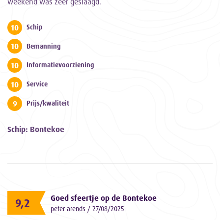
weekend was zeer geslaagd.
10
Schip
10
Bemanning
10
Informatievoorziening
10
Service
9
Prijs/kwaliteit
Schip: Bontekoe
Goed sfeertje op de Bontekoe
9,2
peter arends / 27/08/2025