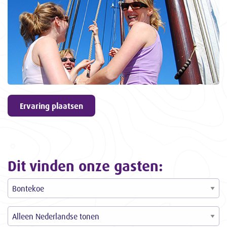
geven
9,6
ons een
3057
ervaringen
Ervaring plaatsen
Dit vinden onze gasten: