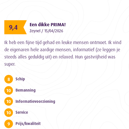
Een dikke PRIMA!
9,4
Zeynel / 15/04/2026
Ik heb een fijne tijd gehad en leuke mensen ontmoet. Ik vind
de eigenaren hele aardige mensen, informatief (ze leggen je
steeds alles geduldig uit) en relaxed. Hun gastvrijheid was
super.
8
Schip
10
Bemanning
10
Informatievoorziening
10
Service
9
Prijs/kwaliteit