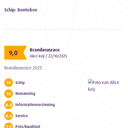
Schip: Bontekoe
Brandarusrace
9,0
Alice keij / 22/10/2025
Brandarusrace 2025
10
Schip
10
Bemanning
8.8
Informatievoorziening
8.6
Service
7.5
Prijs/kwaliteit