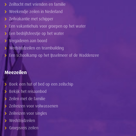
Zeiltocht met vrienden en familie
Weekendje zeilen in Nederland
Zeilvakantie met schipper
Een vakantiehuis voor groepen op het water
Een bedrijfsfeestje op het water
Vergaderen aan boord
Wedstrijdzeilen en teambuilding
Een schoolkamp op het IJsselmeer of de Waddenzee
Meezeilen
Boek een hut of bed op een zeilschip
Bekijk het reisaanbod
Zeilen met de familie
Zeilreizen voor volwassenen
Zeilreizen voor singles
Wedstrijdzeilen
Groepsreis zeilen