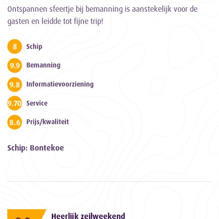
Ontspannen sfeertje bij bemanning is aanstekelijk voor de
gasten en leidde tot fijne trip!
8
Schip
9.9
Bemanning
9.8
Informatievoorziening
9.700000000000001
Service
8.6
Prijs/kwaliteit
Schip: Bontekoe
Heerlijk zeilweekend