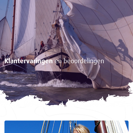
Klantervaringen
en beoordelingen
<-
Gasten