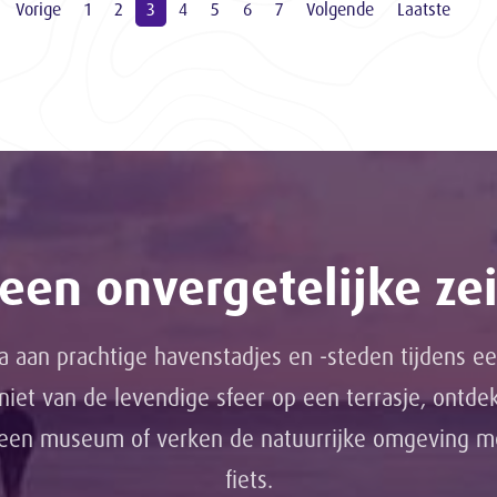
Vorige
1
2
3
4
5
6
7
Volgende
Laatste
een onvergetelijke zei
a aan prachtige havenstadjes en -steden tijdens ee
eniet van de levendige sfeer op een terrasje, ontde
 een museum of verken de natuurrijke omgeving 
fiets.