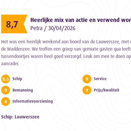
Heerlijke mix van actie en verwend wo
8,7
Petra / 30/04/2026
Het was een heerlijk weekend aan boord van de Lauwerszee, met d
de Waddenzee. We troffen een groep van gemixte gasten qua leefti
tussendoortjes waren heel goed verzorgd. Leuk om mee te doen op h
aanrader.
8.5
9
Schip
Service
9
9
Bemanning
Prijs/kwaliteit
8
Informatievoorziening
Schip: Lauwerszee