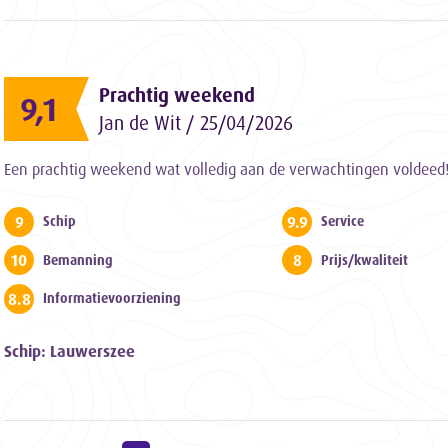
Prachtig weekend
9,1
Jan de Wit / 25/04/2026
Een prachtig weekend wat volledig aan de verwachtingen voldeed
9
9.9
Schip
Service
10
8
Bemanning
Prijs/kwaliteit
8.8
Informatievoorziening
Schip: Lauwerszee