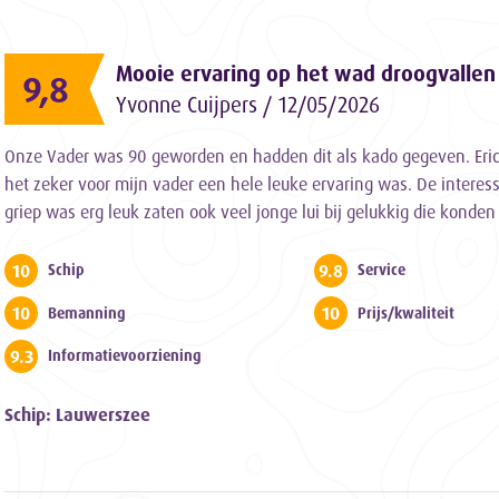
Mooie ervaring op het wad droogvallen
9,8
Yvonne Cuijpers / 12/05/2026
Onze Vader was 90 geworden en hadden dit als kado gegeven. Eric
het zeker voor mijn vader een hele leuke ervaring was. De interes
griep was erg leuk zaten ook veel jonge lui bij gelukkig die konde
10
9.8
Schip
Service
10
10
Bemanning
Prijs/kwaliteit
9.3
Informatievoorziening
Schip: Lauwerszee