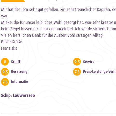
Mir hat der Törn sehr gut gefallen. Ein sehr freundlicher Kapitän,
war.
Mieke, die für unser leibliches Wohl gesorgt hat, war sehr kreativ
beim Segel hissen etc. sehr gut angeleitet. Ich werde sicherlich n
Vielen herzlichen Dank für die Auszeit vom strssigen Alltag.
Beste Grüße
Franziska
8
9.5
Schiff
Service
9.5
7.5
Besatzung
Preis-Leistungs-Verh
7.5
Informatie
Schip: Lauwerszee