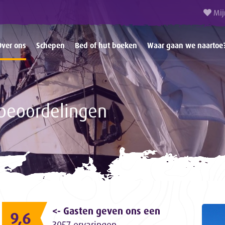
Mij
Over ons
Schepen
Bed of hut boeken
Waar gaan we naartoe
beoordelingen
<- Gasten geven ons een
9,6