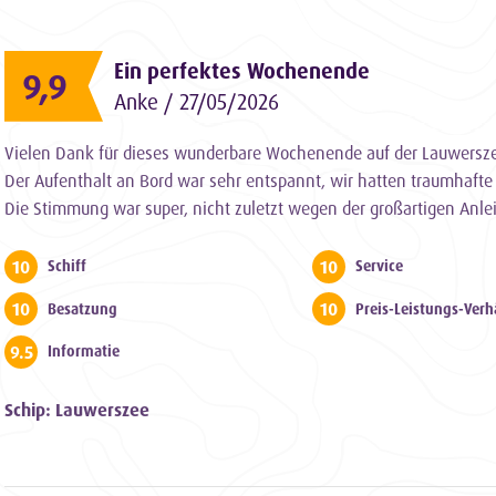
Ein perfektes Wochenende
9,9
Anke / 27/05/2026
Vielen Dank für dieses wunderbare Wochenende auf der Lauwersz
Der Aufenthalt an Bord war sehr entspannt, wir hatten traumhaft
Die Stimmung war super, nicht zuletzt wegen der großartigen Anlei
10
10
Schiff
Service
10
10
Besatzung
Preis-Leistungs-Verh
9.5
Informatie
Schip: Lauwerszee