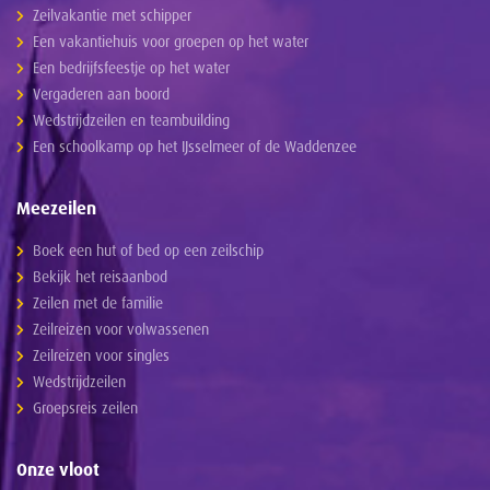
Zeilvakantie met schipper
Een vakantiehuis voor groepen op het water
Een bedrijfsfeestje op het water
Vergaderen aan boord
Wedstrijdzeilen en teambuilding
Een schoolkamp op het IJsselmeer of de Waddenzee
Meezeilen
Boek een hut of bed op een zeilschip
Bekijk het reisaanbod
Zeilen met de familie
Zeilreizen voor volwassenen
Zeilreizen voor singles
Wedstrijdzeilen
Groepsreis zeilen
Onze vloot