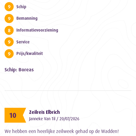
9
Schip
9
Bemanning
8
Informatievoorziening
9
Service
9
Prijs/kwaliteit
Schip: Boreas
Zeilreis Elbrich
10
Janneke Van Til / 20/07/2026
We hebben een heerlijke zeilweek gehad op de Wadden!