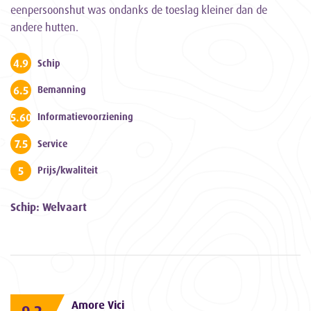
eenpersoonshut was ondanks de toeslag kleiner dan de
andere hutten.
4.9
Schip
6.5
Bemanning
5.6000000000000005
Informatievoorziening
7.5
Service
5
Prijs/kwaliteit
Schip: Welvaart
Amore Vici