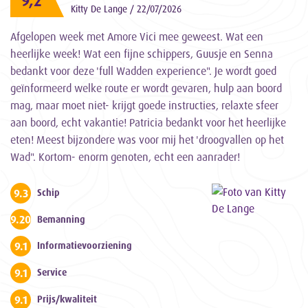
9,2
Kitty De Lange / 22/07/2026
Afgelopen week met Amore Vici mee geweest. Wat een
heerlijke week! Wat een fijne schippers, Guusje en Senna
bedankt voor deze 'full Wadden experience". Je wordt goed
geïnformeerd welke route er wordt gevaren, hulp aan boord
mag, maar moet niet- krijgt goede instructies, relaxte sfeer
aan boord, echt vakantie! Patricia bedankt voor het heerlijke
eten! Meest bijzondere was voor mij het 'droogvallen op het
Wad". Kortom- enorm genoten, echt een aanrader!
9.3
Schip
9.200000000000001
Bemanning
9.1
Informatievoorziening
9.1
Service
9.1
Prijs/kwaliteit