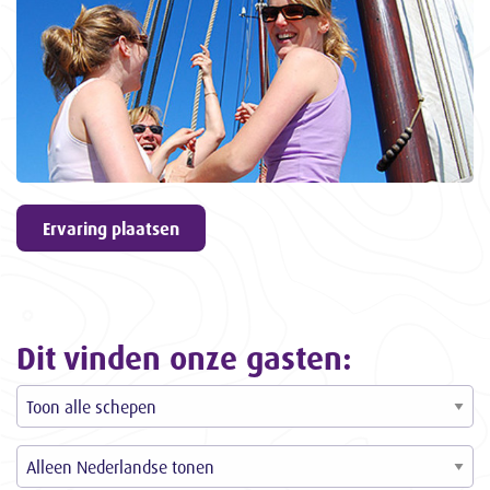
geven
9,6
ons een
3057
ervaringen
Ervaring plaatsen
Dit vinden onze gasten: