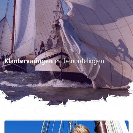
Klantervaringen
en beoordelingen
<-
Gasten