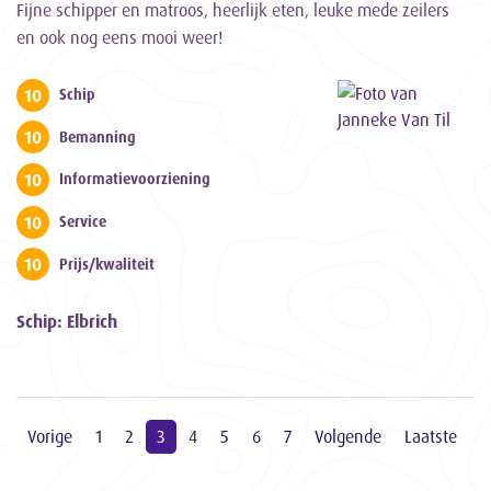
Fijne schipper en matroos, heerlijk eten, leuke mede zeilers
en ook nog eens mooi weer!
10
Schip
10
Bemanning
10
Informatievoorziening
10
Service
10
Prijs/kwaliteit
Schip: Elbrich
Vorige
1
2
3
4
5
6
7
Volgende
Laatste