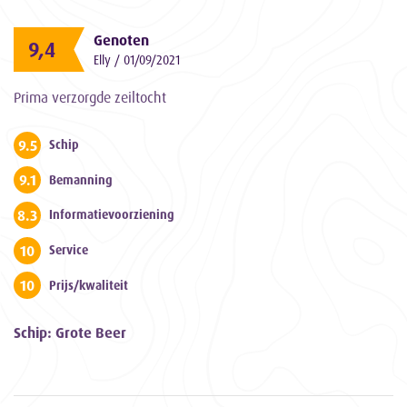
Genoten
9,4
Elly / 01/09/2021
Prima verzorgde zeiltocht
9.5
Schip
9.1
Bemanning
8.3
Informatievoorziening
10
Service
10
Prijs/kwaliteit
Schip: Grote Beer