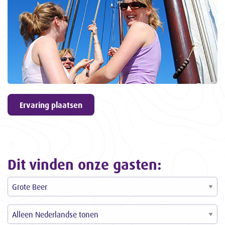
geven
9,6
ons een
3057
ervaringen
Ervaring plaatsen
Dit vinden onze gasten: