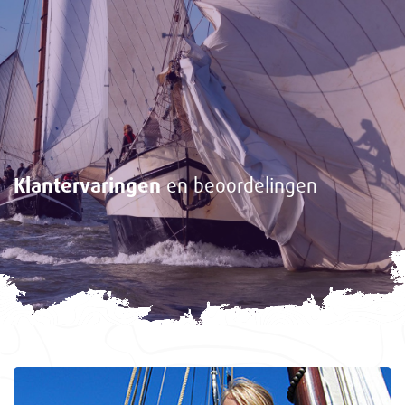
Klantervaringen
en beoordelingen
<-
Gasten