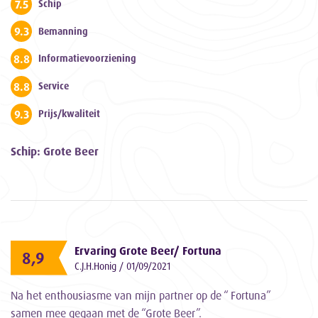
7.5
Schip
9.3
Bemanning
8.8
Informatievoorziening
8.8
Service
9.3
Prijs/kwaliteit
Schip: Grote Beer
Ervaring Grote Beer/ Fortuna
8,9
C.J.H.Honig / 01/09/2021
Na het enthousiasme van mijn partner op de “ Fortuna”
samen mee gegaan met de “Grote Beer”.