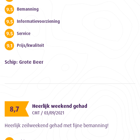
9.5
Bemanning
9.5
Informatievoorziening
9.5
Service
9.1
Prijs/kwaliteit
Schip: Grote Beer
Heerlijk weekend gehad
8,7
CMT / 03/09/2021
Heerlijk zeilweekend gehad met fijne bemanning!