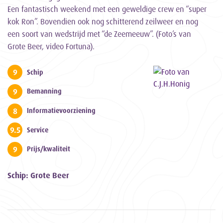
Een fantastisch weekend met een geweldige crew en “super
kok Ron”. Bovendien ook nog schitterend zeilweer en nog
een soort van wedstrijd met “de Zeemeeuw”. (Foto’s van
Grote Beer, video Fortuna).
9
Schip
9
Bemanning
8
Informatievoorziening
9.5
Service
9
Prijs/kwaliteit
Schip: Grote Beer