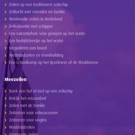
Zeilen op een traditioneel zeilschip
Zeiltocht met vrienden en familie
Weekendje zeilen in Nederland
Zeilvakantie met schipper
Een vakantiehuis voor groepen op het water
Een bedrijfsfeestje op het water
Vergaderen aan boord
Wedstrijdzeilen en teambuilding
Een schoolkamp op het IJsselmeer of de Waddenzee
Meezeilen
Boek een hut of bed op een zeilschip
Bekijk het reisaanbod
Zeilen met de familie
Zeilreizen voor volwassenen
Zeilreizen voor singles
Wedstrijdzeilen
Groepsreis zeilen