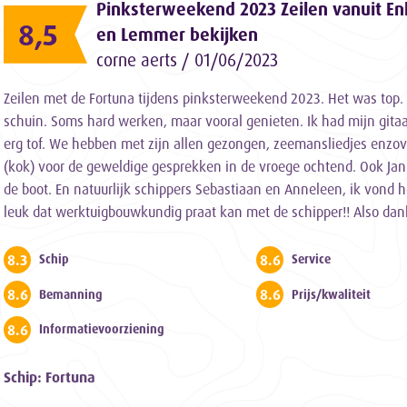
Pinksterweekend 2023 Zeilen vanuit En
8,5
en Lemmer bekijken
corne aerts / 01/06/2023
Zeilen met de Fortuna tijdens pinksterweekend 2023. Het was top
schuin. Soms hard werken, maar vooral genieten. Ik had mijn gita
erg tof. We hebben met zijn allen gezongen, zeemansliedjes enzo
(kok) voor de geweldige gesprekken in de vroege ochtend. Ook Jan
de boot. En natuurlijk schippers Sebastiaan en Anneleen, ik vond h
leuk dat werktuigbouwkundig praat kan met de schipper!! Also dank
8.3
8.6
Schip
Service
8.6
8.6
Bemanning
Prijs/kwaliteit
8.6
Informatievoorziening
Schip: Fortuna