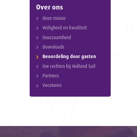
Over ons
Onze missie
Veiligheid en kwaliteit
Duurzaamheid
Downloads
Beoordeling door gasten
Uw rechten bij Holland Sail
Partners
Vacatures