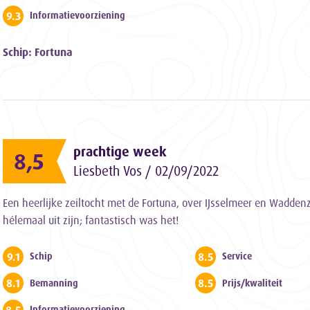
9.3
Informatievoorziening
Schip: Fortuna
prachtige week
8,5
Liesbeth Vos / 02/09/2022
Een heerlijke zeiltocht met de Fortuna, over IJsselmeer en Wadde
hélemaal uit zijn; fantastisch was het!
9.1
8.5
Schip
Service
8.1
8.5
Bemanning
Prijs/kwaliteit
Informatievoorziening