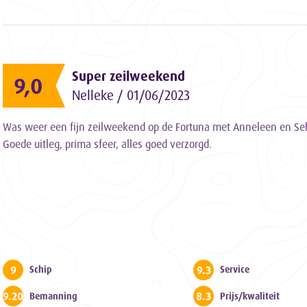
Super zeilweekend
9,0
Nelleke / 01/06/2023
Was weer een fijn zeilweekend op de Fortuna met Anneleen en Se
Goede uitleg, prima sfeer, alles goed verzorgd.
9
9.3
Schip
Service
9.200000000000001
8.3
Bemanning
Prijs/kwaliteit