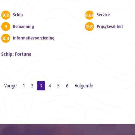
9.8
9.600000000000001
Schip
Service
9
9.8
Bemanning
Prijs/kwaliteit
8.4
Informatievoorziening
Schip: Fortuna
Vorige
1
2
3
4
5
6
Volgende