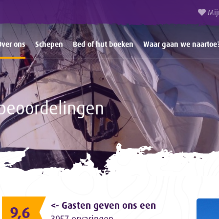
Mij
Over ons
Schepen
Bed of hut boeken
Waar gaan we naartoe
beoordelingen
<- Gasten geven ons een
9,6