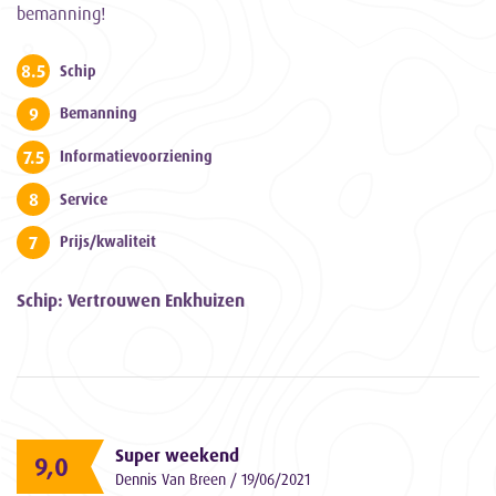
bemanning!
8.5
Schip
9
Bemanning
7.5
Informatievoorziening
8
Service
7
Prijs/kwaliteit
Schip: Vertrouwen Enkhuizen
Super weekend
9,0
Dennis Van Breen / 19/06/2021