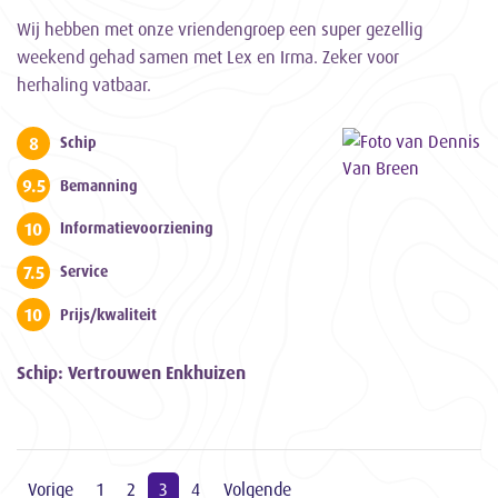
Wij hebben met onze vriendengroep een super gezellig
weekend gehad samen met Lex en Irma. Zeker voor
herhaling vatbaar.
8
Schip
9.5
Bemanning
10
Informatievoorziening
7.5
Service
10
Prijs/kwaliteit
Schip: Vertrouwen Enkhuizen
Vorige
1
2
3
4
Volgende