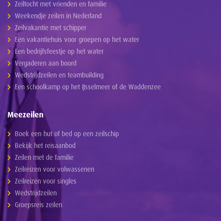
Zeiltocht met vrienden en familie
Weekendje zeilen in Nederland
Zeilvakantie met schipper
Een vakantiehuis voor groepen op het water
Een bedrijfsfeestje op het water
Vergaderen aan boord
Wedstrijdzeilen en teambuilding
Een schoolkamp op het IJsselmeer of de Waddenzee
Meezeilen
Boek een hut of bed op een zeilschip
Bekijk het reisaanbod
Zeilen met de familie
Zeilreizen voor volwassenen
Zeilreizen voor singles
Wedstrijdzeilen
Groepsreis zeilen