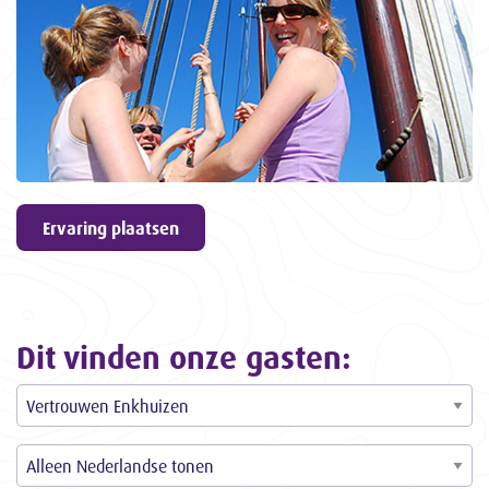
geven
9,6
ons een
3057
ervaringen
Ervaring plaatsen
Dit vinden onze gasten: