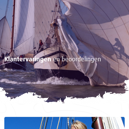
Klantervaringen
en beoordelingen
<-
Gasten