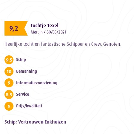
tochtje Texel
9,2
Martijn / 30/08/2021
Heerlijke tocht en fantastische Schipper en Crew. Genoten.
9.5
Schip
10
Bemanning
9
Informatievoorziening
8.5
Service
9
Prijs/kwaliteit
Schip: Vertrouwen Enkhuizen