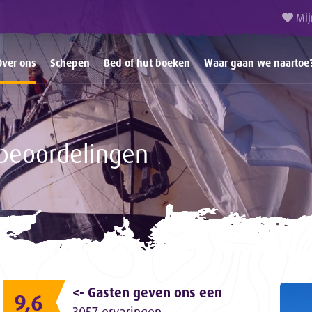
Mij
Over ons
Schepen
Bed of hut boeken
Waar gaan we naartoe
beoordelingen
<- Gasten geven ons een
9,6