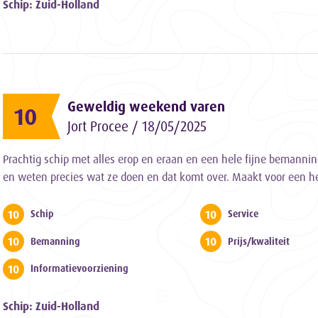
Schip: Zuid-Holland
Geweldig weekend varen
10
Jort Procee / 18/05/2025
Prachtig schip met alles erop en eraan en een hele fijne bemannin
en weten precies wat ze doen en dat komt over. Maakt voor een he
10
10
Schip
Service
10
10
Bemanning
Prijs/kwaliteit
10
Informatievoorziening
Schip: Zuid-Holland