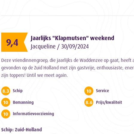
Jaarlijks "Klapmutsen" weekend
9,4
Jacqueline / 30/09/2024
Deze vriendinnengroep, die jaarlijks de Waddenzee op gaat, heeft
gevonden op de Zuid Holland met zijn gastvrije, enthousiaste, energ
zijn toppers! Until we meet again.
8.3
10
Schip
Service
10
8.6
Bemanning
Prijs/kwaliteit
10
Informatievoorziening
Schip: Zuid-Holland