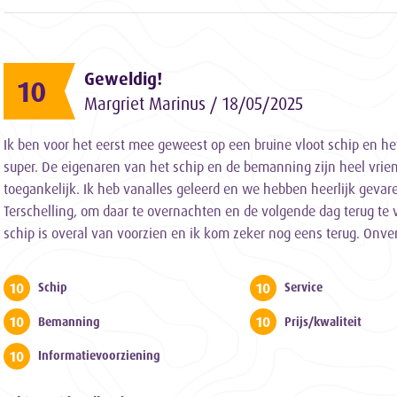
Geweldig!
10
Margriet Marinus / 18/05/2025
Ik ben voor het eerst mee geweest op een bruine vloot schip en h
super. De eigenaren van het schip en de bemanning zijn heel vrien
toegankelijk. Ik heb vanalles geleerd en we hebben heerlijk gevar
Terschelling, om daar te overnachten en de volgende dag terug te 
schip is overal van voorzien en ik kom zeker nog eens terug. Onverg
10
10
Schip
Service
10
10
Bemanning
Prijs/kwaliteit
10
Informatievoorziening