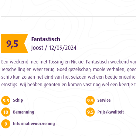
Fantastisch
9,5
Joost / 12/09/2024
Een weekend mee met Tossing en Nickie. Fantastisch weekend va
Terschelling en weer terug. Goed gezelschap, mooie verhalen, goe
schip kan zo aan het eind van het seizoen wel een beetje onderh
ernstigs. Wij hebben genoten en komen vast nog wel een keertje t
9.5
9.5
Schip
Service
10
9.5
Bemanning
Prijs/kwaliteit
9
Informatievoorziening