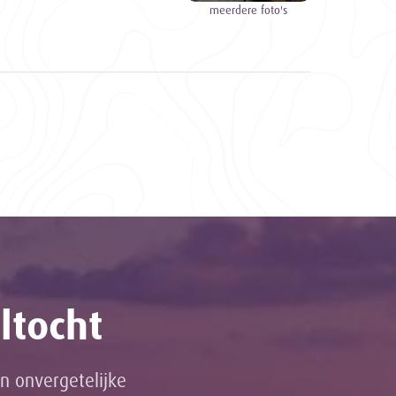
meerdere foto's
ltocht
n onvergetelijke