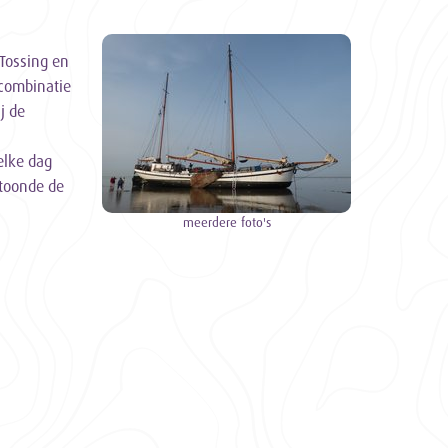
Tossing en
 combinatie
j de
elke dag
 toonde de
meerdere foto's