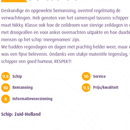
Deskundige én opgewekte bemanning, overtrof regelmatig de
verwachtingen. Heb genoten van het samenspel tussens schipper 
maat Nikky. Klasse ook hoe de zeildroom van stevige zeildagen in
met droogvallen en voor anker overnachten uitpakte en hoe daarbi
mensen op het schip 'meegenomen' zijn.
We hadden regendagen en dagen met prachtig helder weer, maar 
was een fijne belevenis. Ondanks een stukje materiële tegenslag,
schipper een goed humeur, RESPEKT!
9.8
10
Schip
Service
10
9.5
Bemanning
Prijs/kwaliteit
8
Informatievoorziening
Schip: Zuid-Holland