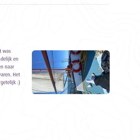
et was
delijk en
en naar
varen. Het
etelijk :)