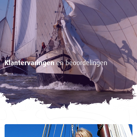
Klantervaringen
en beoordelingen
<-
Gasten