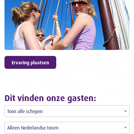
geven
9,6
ons een
3057
ervaringen
Ervaring plaatsen
Dit vinden onze gasten: