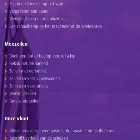
Een bedrijfsfeestje op het water
Vergaderen aan boord
Wedstrijdzeilen en teambuilding
Een schoolkamp op het IJsselmeer of de Waddenzee
Meezeilen
Boek een hut of bed op een zeilschip
Bekijk het reisaanbod
Zeilen met de familie
Zeilreizen voor volwassenen
Zeilreizen voor singles
Wedstrijdzeilen
Groepsreis zeilen
Onze vloot
Alle éénmasters, tweemasters, driemasters en platbodems
Beschikbaarheid van de schepen