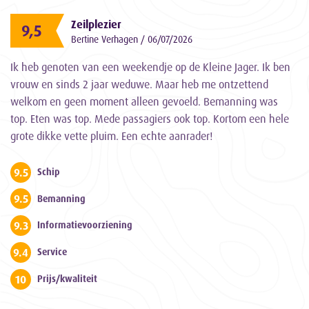
Zeilplezier
9,5
Bertine Verhagen / 06/07/2026
Ik heb genoten van een weekendje op de Kleine Jager. Ik ben
vrouw en sinds 2 jaar weduwe. Maar heb me ontzettend
welkom en geen moment alleen gevoeld. Bemanning was
top. Eten was top. Mede passagiers ook top. Kortom een hele
grote dikke vette pluim. Een echte aanrader!
9.5
Schip
9.5
Bemanning
9.3
Informatievoorziening
9.4
Service
10
Prijs/kwaliteit