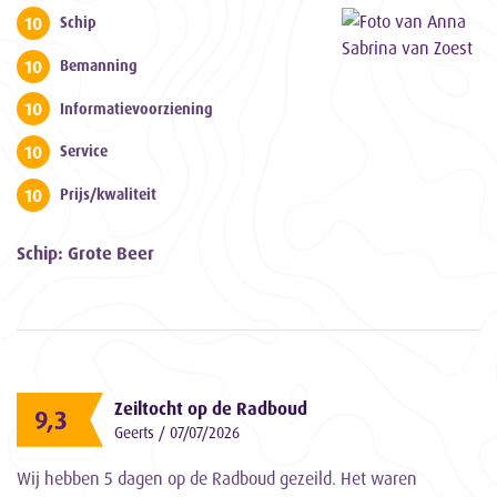
10
Schip
10
Bemanning
10
Informatievoorziening
10
Service
10
Prijs/kwaliteit
Schip: Grote Beer
Zeiltocht op de Radboud
9,3
Geerts / 07/07/2026
Wij hebben 5 dagen op de Radboud gezeild. Het waren