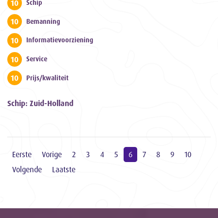
10
Schip
10
Bemanning
10
Informatievoorziening
10
Service
10
Prijs/kwaliteit
Schip: Zuid-Holland
Eerste
Vorige
2
3
4
5
6
7
8
9
10
Volgende
Laatste