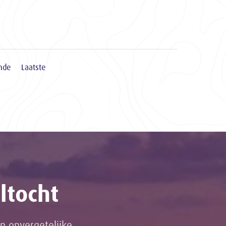
nde
Laatste
ltocht
n onvergetelijke