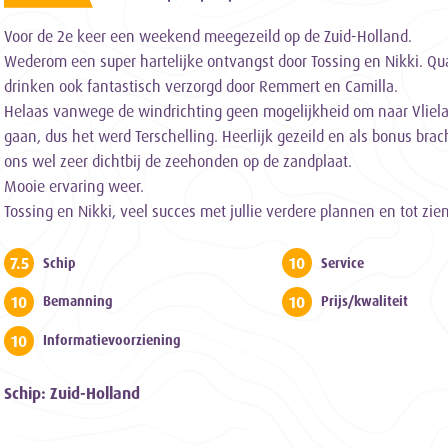
Voor de 2e keer een weekend meegezeild op de Zuid-Holland.
Wederom een super hartelijke ontvangst door Tossing en Nikki. Qu
drinken ook fantastisch verzorgd door Remmert en Camilla.
Helaas vanwege de windrichting geen mogelijkheid om naar Vliela
gaan, dus het werd Terschelling. Heerlijk gezeild en als bonus brac
ons wel zeer dichtbij de zeehonden op de zandplaat.
Mooie ervaring weer.
Tossing en Nikki, veel succes met jullie verdere plannen en tot zien
7.5
10
Schip
Service
10
10
Bemanning
Prijs/kwaliteit
10
Informatievoorziening
Schip: Zuid-Holland