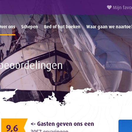
Mijn favo
Over ons
Schepen
Bed of hut boeken
Waar gaan we naartoe
beoordelingen
<- Gasten geven ons een
9,6