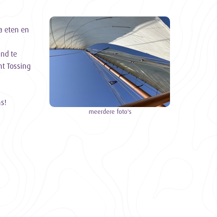
a eten en
nd te
ht Tossing
s!
meerdere foto's