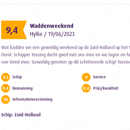
Waddenweekend
9,4
Hylke / 19/06/2023
Wat hadden we een geweldig weekend op de Zuid-Holland op het W
Oerol. Schipper Tossing dacht goed met ons mee en we lagen en fa
van Oerol mee. Geweldig genoten op dit schitterende schip! Tossi
9.1
9
Schip
Service
9.4
9.4
Bemanning
Prijs/kwaliteit
10
Informatievoorziening
Schip: Zuid-Holland