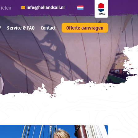
rieten
info@hollandsail.nl
?
Service & FAQ
Contact
Offerte aanvragen