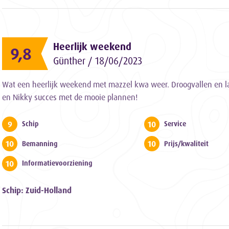
Heerlijk weekend
9,8
Günther / 18/06/2023
Wat een heerlijk weekend met mazzel kwa weer. Droogvallen en la
en Nikky succes met de mooie plannen!
9
10
Schip
Service
10
10
Bemanning
Prijs/kwaliteit
10
Informatievoorziening
Schip: Zuid-Holland