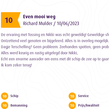
Even mooi weg
10
Richard Mulder / 10/06/2023
De ervaring met Tossing en Nikki was echt geweldig! Geweldige sf
Ontzettend veel genoten en bijgeleerd. Alles is in overleg mogeli
Dagje Terschelling? Geen probleem. Zeehonden spotten, geen pro
Alles werd keurig en rustig uitgelegd door Nikki,
Echt een enorme aanrader om eens met dit schip de zee op te gaa
Ik kom zeker terug!
10
10
Schip
Service
10
10
Bemanning
Prijs/kwaliteit