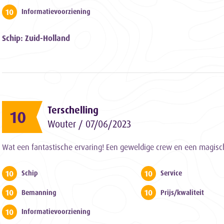
10
Informatievoorziening
Schip: Zuid-Holland
Terschelling
10
Wouter / 07/06/2023
Wat een fantastische ervaring! Een geweldige crew en een magisc
10
10
Schip
Service
10
10
Bemanning
Prijs/kwaliteit
10
Informatievoorziening