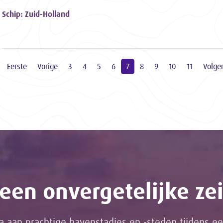
Schip: Zuid-Holland
Eerste
Vorige
3
4
5
6
7
8
9
10
11
Volge
een onvergetelijke zei
a aan prachtige havenstadjes en -steden tijdens ee