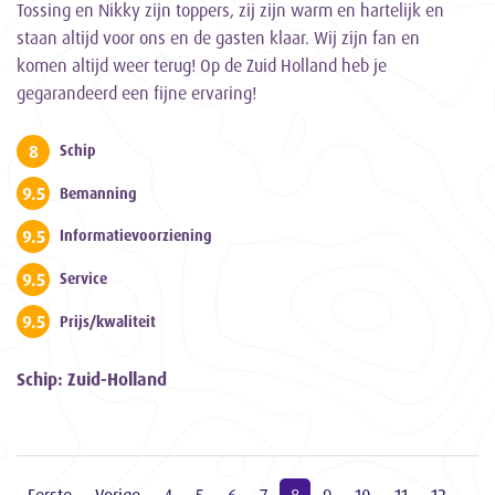
Tossing en Nikky zijn toppers, zij zijn warm en hartelijk en
staan altijd voor ons en de gasten klaar. Wij zijn fan en
komen altijd weer terug! Op de Zuid Holland heb je
gegarandeerd een fijne ervaring!
8
Schip
9.5
Bemanning
9.5
Informatievoorziening
9.5
Service
9.5
Prijs/kwaliteit
Schip: Zuid-Holland