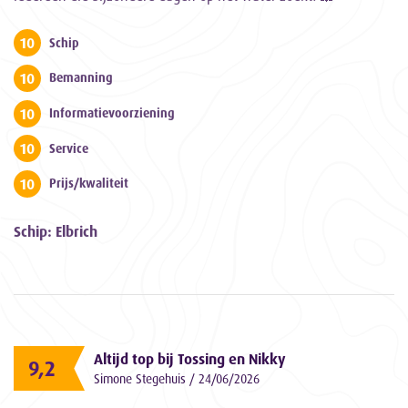
10
Schip
10
Bemanning
10
Informatievoorziening
10
Service
10
Prijs/kwaliteit
Schip: Elbrich
Altijd top bij Tossing en Nikky
9,2
Simone Stegehuis / 24/06/2026