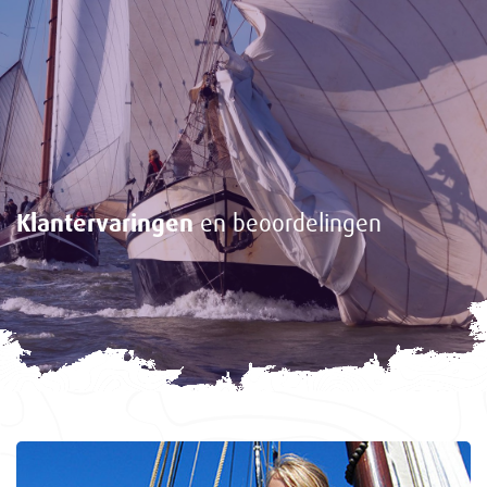
Klantervaringen
en beoordelingen
<-
Gasten