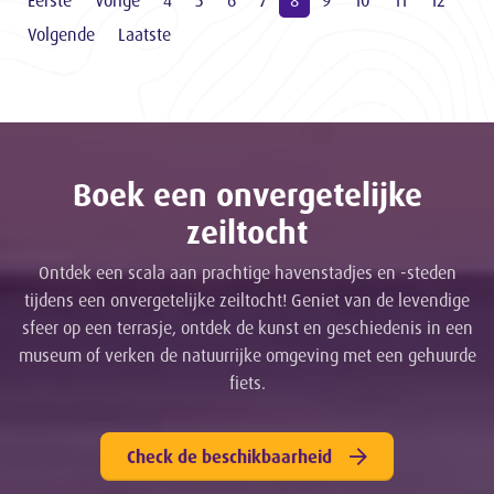
Eerste
Vorige
4
5
6
7
8
9
10
11
12
Volgende
Laatste
Boek een onvergetelijke
zeiltocht
Ontdek een scala aan prachtige havenstadjes en -steden
tijdens een onvergetelijke zeiltocht! Geniet van de levendige
sfeer op een terrasje, ontdek de kunst en geschiedenis in een
museum of verken de natuurrijke omgeving met een gehuurde
fiets.
Check de beschikbaarheid