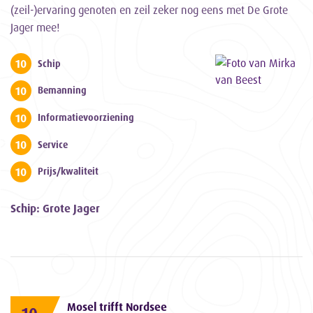
(zeil-)ervaring genoten en zeil zeker nog eens met De Grote
Jager mee!
10
Schip
10
Bemanning
10
Informatievoorziening
10
Service
10
Prijs/kwaliteit
Schip: Grote Jager
Mosel trifft Nordsee