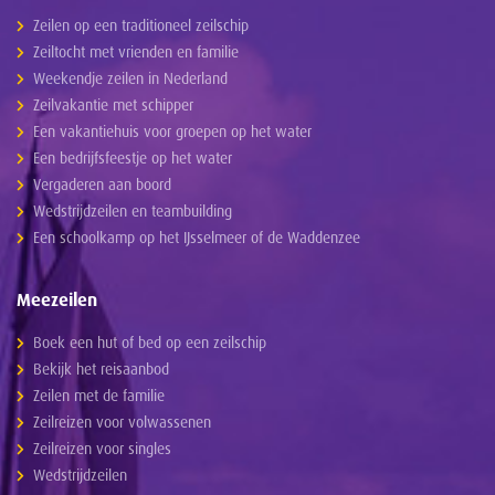
Zeilen op een traditioneel zeilschip
Zeiltocht met vrienden en familie
Weekendje zeilen in Nederland
Zeilvakantie met schipper
Een vakantiehuis voor groepen op het water
Een bedrijfsfeestje op het water
Vergaderen aan boord
Wedstrijdzeilen en teambuilding
Een schoolkamp op het IJsselmeer of de Waddenzee
Meezeilen
Boek een hut of bed op een zeilschip
Bekijk het reisaanbod
Zeilen met de familie
Zeilreizen voor volwassenen
Zeilreizen voor singles
Wedstrijdzeilen