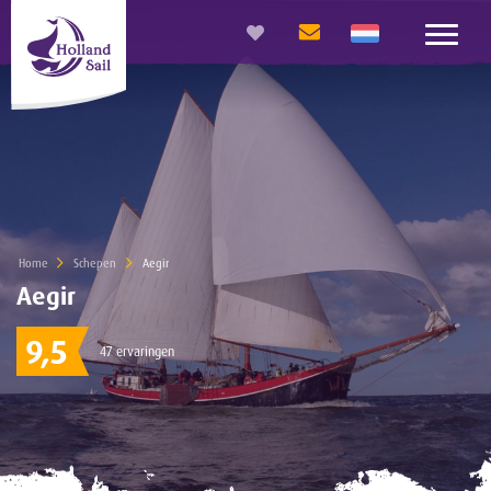
Home
Schepen
Current:
Aegir
Aegir
9,5
47 ervaringen