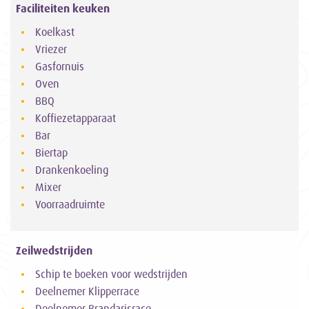
Faciliteiten keuken
Koelkast
Vriezer
Gasfornuis
Oven
BBQ
Koffiezetapparaat
Bar
Biertap
Drankenkoeling
Mixer
Voorraadruimte
Zeilwedstrijden
Schip te boeken voor wedstrijden
Deelnemer Klipperrace
Deelnemer Brandarisrace