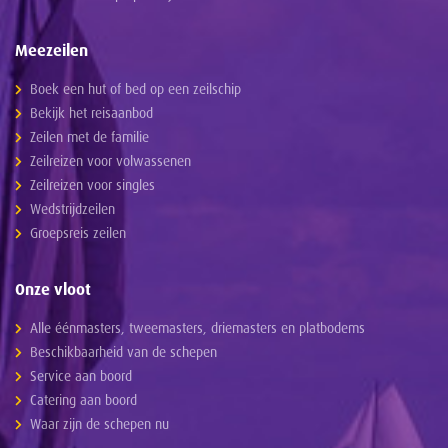
Meezeilen
Boek een hut of bed op een zeilschip
Bekijk het reisaanbod
Zeilen met de familie
Zeilreizen voor volwassenen
Zeilreizen voor singles
Wedstrijdzeilen
Groepsreis zeilen
Onze vloot
Alle éénmasters, tweemasters, driemasters en platbodems
Beschikbaarheid van de schepen
Service aan boord
Catering aan boord
Waar zijn de schepen nu