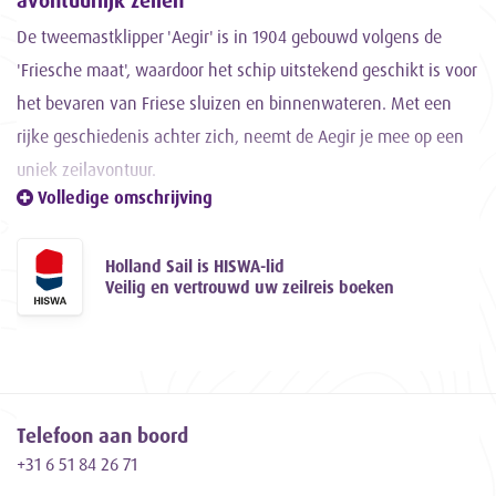
avontuurlijk zeilen
De tweemastklipper 'Aegir' is in 1904 gebouwd volgens de
'Friesche maat', waardoor het schip uitstekend geschikt is voor
het bevaren van Friese sluizen en binnenwateren. Met een
rijke geschiedenis achter zich, neemt de Aegir je mee op een
uniek zeilavontuur.
Volledige omschrijving
Gerenoveerd en omgetoverd tot
comfortabel zeilschip
Holland Sail is HISWA-lid
Gedurende de periode van 1983 tot 1986 heeft schipper en
Veilig en vertrouwd uw zeilreis boeken
eigenaar Jaap Gomes het oorspronkelijke casco zorgvuldig
gerestaureerd en getransformeerd tot een comfortabel en
vooral goed zeilend schip. Met trots vaart de Aegir sindsdien
vanuit Harlingen, klaar om avontuurlijke zeiltochten te maken.
Telefoon aan boord
Een uniek kenmerk van zeilschip Aegir
+31 6 51 84 26 71
Wat de Aegir echt bijzonder maakt, is het oorspronkelijke