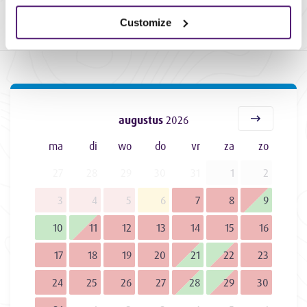
mogelijkheden qua
catering
,
dranken aan boord
,
busvervoer
en de
vaargebieden
.
Customize
augustus
2026
ma
di
wo
do
vr
za
zo
27
28
29
30
31
1
2
3
4
5
6
7
8
9
10
11
12
13
14
15
16
17
18
19
20
21
22
23
24
25
26
27
28
29
30