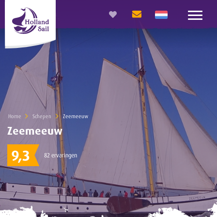
Home
Schepen
Current:
Zeemeeuw
Zeemeeuw
9,3
82 ervaringen