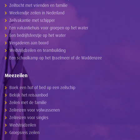
Zeiltocht met vrienden en familie
Weekendje zeilen in Nederland
Zeilvakantie met schipper
Een vakantiehuis voor groepen op het water
Een bedrijfsfeestje op het water
Vergaderen aan boord
Wedstrijdzeilen en teambuilding
Een schoolkamp op het IJsselmeer of de Waddenzee
Meezeilen
Boek een hut of bed op een zeilschip
Bekijk het reisaanbod
Zeilen met de familie
Zeilreizen voor volwassenen
Zeilreizen voor singles
Wedstrijdzeilen
Groepsreis zeilen