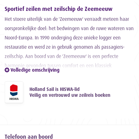
Sportief zeilen met zeilschip de Zeemeeuw
Het stoere uiterlijk van de 'Zeemeeuw' verraadt meteen haar
oorspronkelijke doel: het bedwingen van de ruwe wateren van
Noord-Europa. In 1990 onderging deze unieke logger een
restauratie en werd ze in gebruik genomen als passagiers-
zeilschip. Aan boord van de 'Zeemeeuw' is een perfecte
harmonie gevonden tussen comfort en een klassiek
Volledige omschrijving
scheepsinterieur. De sfeervolle ruimtes lenen zich uitstekend
voor vergaderingen, trainingen of ontspannen avonden na
Holland Sail is HISWA-lid
een dag vol zeilplezier. Vanuit haar thuishaven Harlingen
Veilig en vertrouwd uw zeilreis boeken
maakt de 'Zeemeeuw' zeiltochten waarbij elke avond een
andere haven wordt aangedaan, variërend van
historische
havenstadjes
aan het IJsselmeer tot de ruige
Waddeneilanden
.
Kortom, op dit schip is er voor iedereen plezier: van
Telefoon aan boord