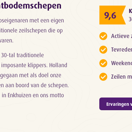
latbodemschepen
K
9,6
3
epseigenaren met een eigen
itionele zeilschepen die op
Actieve 
varen.
Tevrede
 30-tal traditionele
Weekendk
 imposante klippers. Holland
rt gegaan met als doel onze
Zeilen m
gen aan boord van de schepen.
d in Enkhuizen en ons motto
Ervaringen 