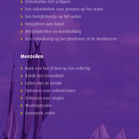
Zeilvakantie met schipper
Een vakantiehuis voor groepen op het water
Een bedrijfsfeestje op het water
Vergaderen aan boord
Wedstrijdzeilen en teambuilding
Een schoolkamp op het IJsselmeer of de Waddenzee
Meezeilen
Boek een hut of bed op een zeilschip
Bekijk het reisaanbod
Zeilen met de familie
Zeilreizen voor volwassenen
Zeilreizen voor singles
Wedstrijdzeilen
Groepsreis zeilen