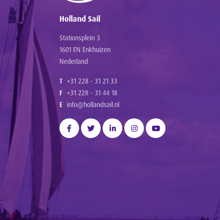
Holland Sail
Stationsplein 3
1601 EN Enkhuizen
Nederland
T
+31 228 - 31 21 33
F
+31 228 - 31 44 18
E
info@hollandsail.nl