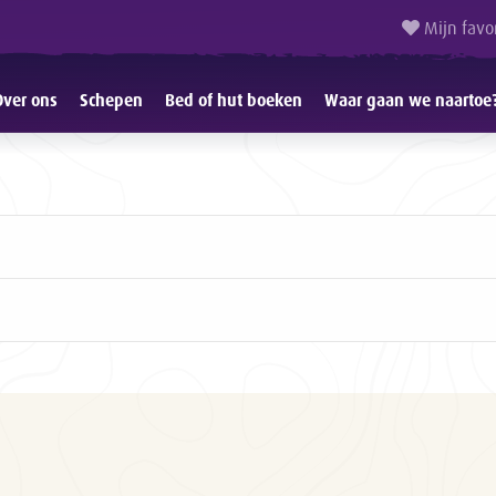
Mijn favo
Over ons
Schepen
Bed of hut boeken
Waar gaan we naartoe