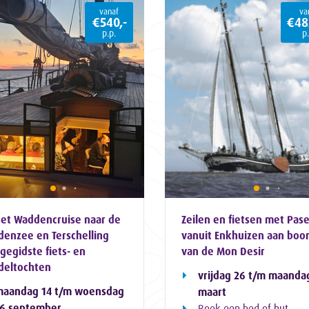
vanaf
va
€540,-
€48
p.p.
p.
et Waddencruise naar de
Zeilen en fietsen met Pas
enzee en Terschelling
vanuit Enkhuizen aan boo
gegidste fiets- en
van de Mon Desir
deltochten
vrijdag 26 t/m maanda
maandag 14 t/m woensdag
maart
16 september
Boek een bed of hut