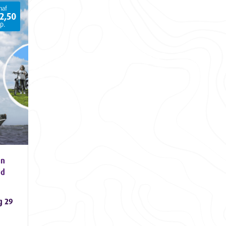
naf
2,50
p.
en
rd
g 29