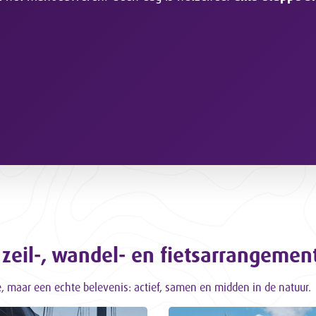
 zeil-, wandel- en fietsarrangemen
e, maar een echte belevenis: actief, samen en midden in de natuur.