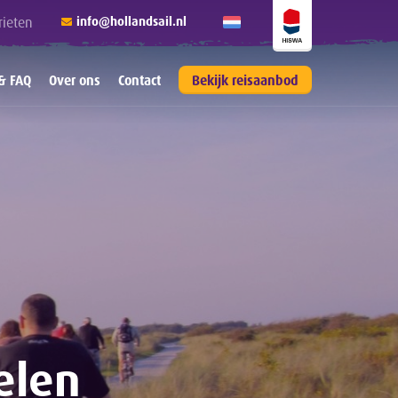
rieten
info@hollandsail.nl
 & FAQ
Over ons
Contact
Bekijk reisaanbod
elen