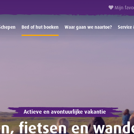
Mijn favo
Schepen
Bed of hut boeken
Waar gaan we naartoe?
Service
Actieve en avontuurlijke vakantie
en, fietsen en wand