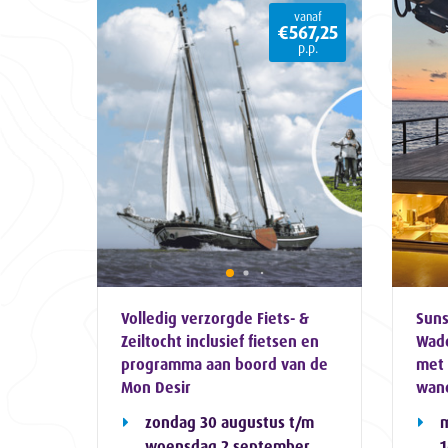
vanaf
€567,25
p.p.
Volledig verzorgde Fiets- &
Suns
Zeiltocht inclusief fietsen en
Wadd
programma aan boord van de
met 
Mon Desir
wan
zondag 30 augustus t/m
woensdag 2 september