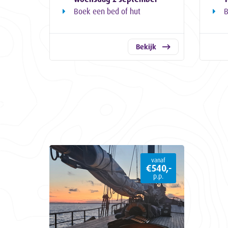
Boek een bed of hut
B
Bekijk
vanaf
€540,-
p.p.