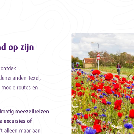
d op zijn
, ontdek
deneilanden Texel,
 mooie routes en
elmatig
meezeilreizen
e excursies of
ft alleen maar aan