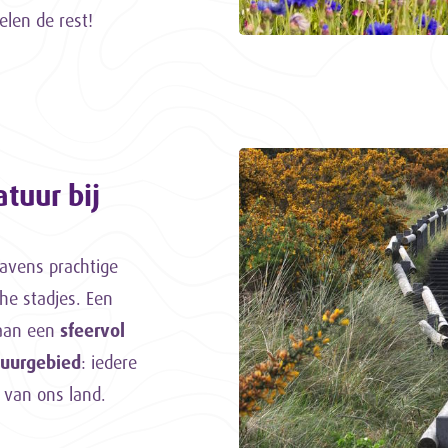
elen de rest!
tuur bij
avens prachtige
he stadjes. Een
 aan een
sfeervol
tuurgebied
: iedere
r van ons land.