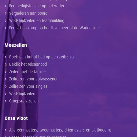
Een bedrijfsfeestje op het water
Vergaderen aan boord
Wedstrijdzeilen en teambuilding
Een schoolkamp op het IJsselmeer of de Waddenzee
Meezeilen
Boek een hut of bed op een zeilschip
Bekijk het reisaanbod
Zeilen met de familie
Zeilreizen voor volwassenen
Zeilreizen voor singles
Wedstrijdzeilen
Groepsreis zeilen
Onze vloot
Alle éénmasters, tweemasters, driemasters en platbodems