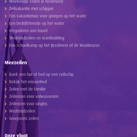
Weekendje zeilen in Nederland
Zeilvakantie met schipper
Een vakantiehuis voor groepen op het water
Een bedrijfsfeestje op het water
Vergaderen aan boord
Wedstrijdzeilen en teambuilding
Een schoolkamp op het IJsselmeer of de Waddenzee
Meezeilen
Boek een hut of bed op een zeilschip
Bekijk het reisaanbod
Zeilen met de familie
Zeilreizen voor volwassenen
Zeilreizen voor singles
Wedstrijdzeilen
Groepsreis zeilen
Onze vloot