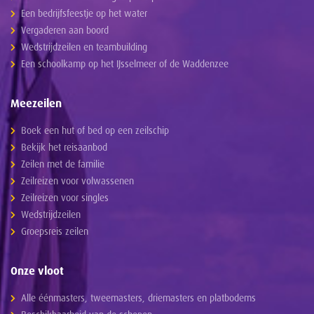
Een bedrijfsfeestje op het water
Vergaderen aan boord
Wedstrijdzeilen en teambuilding
Een schoolkamp op het IJsselmeer of de Waddenzee
Meezeilen
Boek een hut of bed op een zeilschip
Bekijk het reisaanbod
Zeilen met de familie
Zeilreizen voor volwassenen
Zeilreizen voor singles
Wedstrijdzeilen
Groepsreis zeilen
Onze vloot
Alle éénmasters, tweemasters, driemasters en platbodems