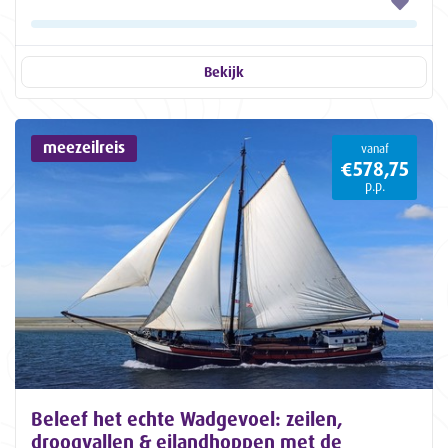
Bekijk
meezeilreis
vanaf
€578,75
p.p.
Beleef het echte Wadgevoel: zeilen,
droogvallen & eilandhoppen met de