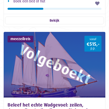
Boek een bed of hut
Bekijk
meezeilreis
vanaf
€515,-
p.p.
Beleef het echte Wadgevoel: zeilen,