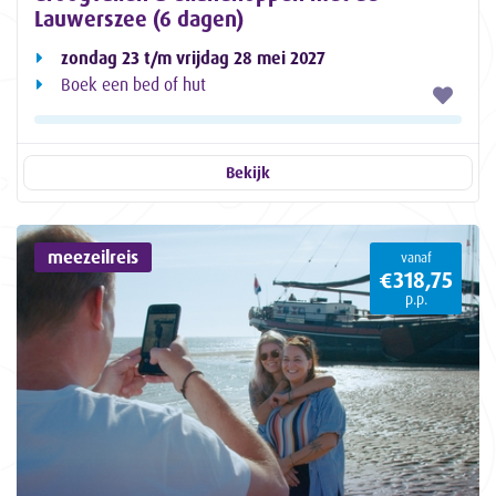
Lauwerszee (6 dagen)
zondag 23 t/m vrijdag 28 mei 2027
Boek een bed of hut
Bekijk
meezeilreis
vanaf
€318,75
p.p.