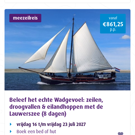
meezeilreis
vanaf
€861,25
p.p.
Beleef het echte Wadgevoel: zeilen,
droogvallen & eilandhoppen met de
Lauwerszee (8 dagen)
vrijdag 16 t/m vrijdag 23 juli 2027
Boek een bed of hut