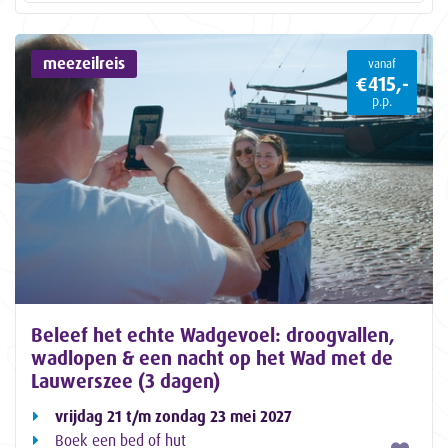
meezeilreis
vanaf
€415,-
p.p.
Beleef het echte Wadgevoel: droogvallen,
wadlopen & een nacht op het Wad met de
Lauwerszee (3 dagen)
vrijdag 21 t/m zondag 23 mei 2027
Boek een bed of hut