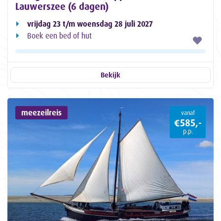
Lauwerszee (6 dagen)
vrijdag 23 t/m woensdag 28 juli 2027
Boek een bed of hut
Bekijk
meezeilreis
vanaf
€585,-
p.p.