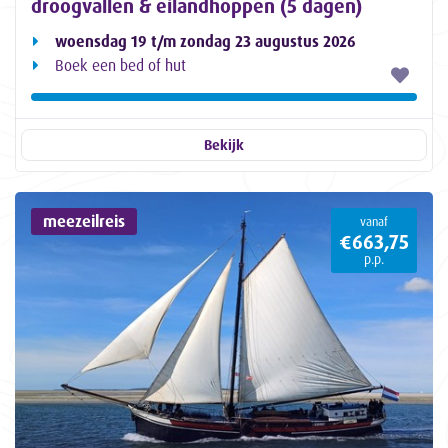
droogvallen & eilandhoppen (5 dagen)
woensdag 19 t/m zondag 23 augustus 2026
Boek een bed of hut
Bekijk
meezeilreis
vanaf
€663,75
p.p.