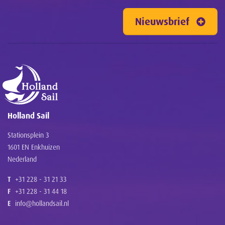
Nieuwsbrief
Holland Sail
Stationsplein 3
1601 EN Enkhuizen
Nederland
T
+31 228 - 31 21 33
F
+31 228 - 31 44 18
E
info@hollandsail.nl