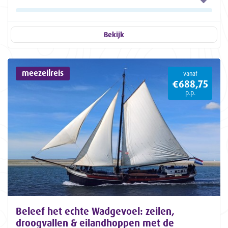
Bekijk
meezeilreis
vanaf
€688,75
p.p.
Beleef het echte Wadgevoel: zeilen,
droogvallen & eilandhoppen met de