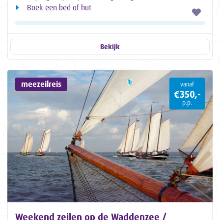
Boek een bed of hut
Bekijk
meezeilreis
vanaf
€350,-
p.p.
Weekend zeilen op de Waddenzee /