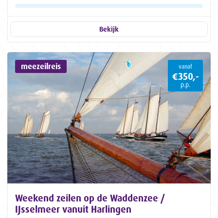
Bekijk
meezeilreis
vanaf
€350,-
p.p.
Weekend zeilen op de Waddenzee /
IJsselmeer vanuit Harlingen