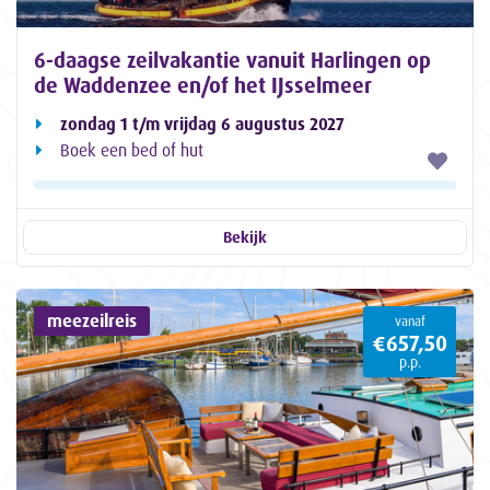
6-daagse zeilvakantie vanuit Harlingen op
de Waddenzee en/of het IJsselmeer
zondag 1 t/m vrijdag 6 augustus 2027
Boek een bed of hut
Bekijk
meezeilreis
vanaf
€657,50
p.p.