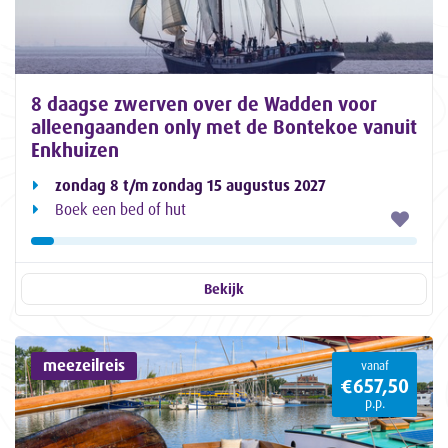
8 daagse zwerven over de Wadden voor
alleengaanden only met de Bontekoe vanuit
Enkhuizen
zondag 8 t/m zondag 15 augustus 2027
Boek een bed of hut
Bekijk
meezeilreis
vanaf
€657,50
p.p.