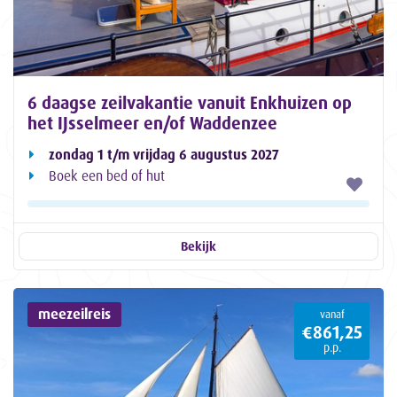
6 daagse zeilvakantie vanuit Enkhuizen op
het IJsselmeer en/of Waddenzee
zondag 1 t/m vrijdag 6 augustus 2027
Boek een bed of hut
Bekijk
meezeilreis
vanaf
€861,25
p.p.