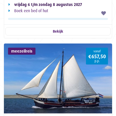
vrijdag 6 t/m zondag 8 augustus 2027
Boek een bed of hut
Bekijk
meezeilreis
vanaf
€657,50
p.p.