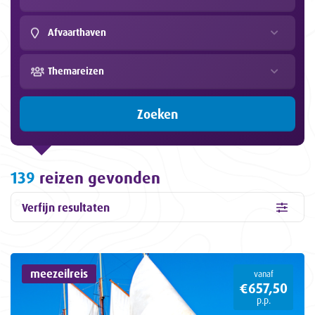
Afvaarthaven
Themareizen
Zoeken
139
reizen gevonden
Verfijn resultaten
meezeilreis
vanaf
€657,50
p.p.