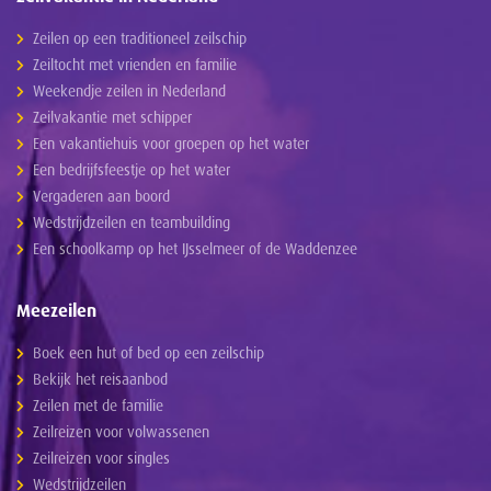
Zeilen op een traditioneel zeilschip
Zeiltocht met vrienden en familie
Weekendje zeilen in Nederland
Zeilvakantie met schipper
Een vakantiehuis voor groepen op het water
Een bedrijfsfeestje op het water
Vergaderen aan boord
Wedstrijdzeilen en teambuilding
Een schoolkamp op het IJsselmeer of de Waddenzee
Meezeilen
Boek een hut of bed op een zeilschip
Bekijk het reisaanbod
Zeilen met de familie
Zeilreizen voor volwassenen
Zeilreizen voor singles
Wedstrijdzeilen