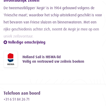
avontuurlijk zeilen
De tweemastklipper 'Aegir' is in 1904 gebouwd volgens de
'Friesche maat', waardoor het schip uitstekend geschikt is voor
het bevaren van Friese sluizen en binnenwateren. Met een
rijke geschiedenis achter zich, neemt de Aegir je mee op een
uniek zeilavontuur.
Volledige omschrijving
Gerenoveerd en omgetoverd tot
comfortabel zeilschip
Holland Sail is HISWA-lid
Gedurende de periode van 1983 tot 1986 heeft schipper en
Veilig en vertrouwd uw zeilreis boeken
eigenaar Jaap Gomes het oorspronkelijke casco zorgvuldig
gerestaureerd en getransformeerd tot een comfortabel en
vooral goed zeilend schip. Met trots vaart de Aegir sindsdien
vanuit Harlingen, klaar om avontuurlijke zeiltochten te maken.
Telefoon aan boord
Een uniek kenmerk van zeilschip Aegir
+31 6 51 84 26 71
Wat de Aegir echt bijzonder maakt, is het oorspronkelijke