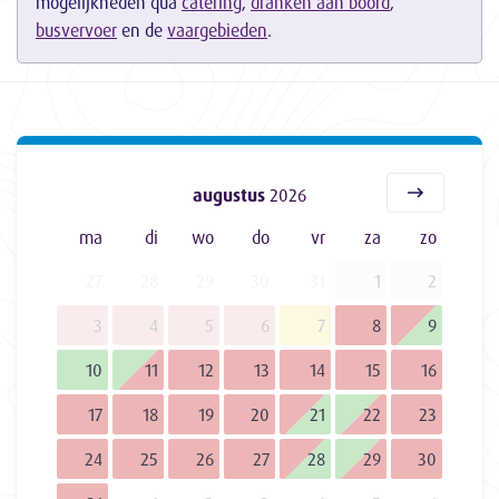
mogelijkheden qua
catering
,
dranken aan boord
,
busvervoer
en de
vaargebieden
.
augustus
2026
ma
di
wo
do
vr
za
zo
27
28
29
30
31
1
2
3
4
5
6
7
8
9
10
11
12
13
14
15
16
17
18
19
20
21
22
23
24
25
26
27
28
29
30