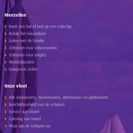
Meezeilen
Boek een hut of bed op een zeilschip
Bekijk het reisaanbod
Zeilen met de familie
Zeilreizen voor volwassenen
Zeilreizen voor singles
Wedstrijdzeilen
Groepsreis zeilen
Onze vloot
Alle éénmasters, tweemasters, driemasters en platbodems
Beschikbaarheid van de schepen
Service aan boord
Catering aan boord
Waar zijn de schepen nu