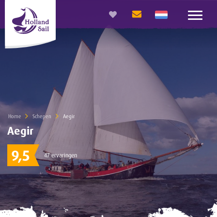
Home
Schepen
Current:
Aegir
Aegir
9,5
47 ervaringen