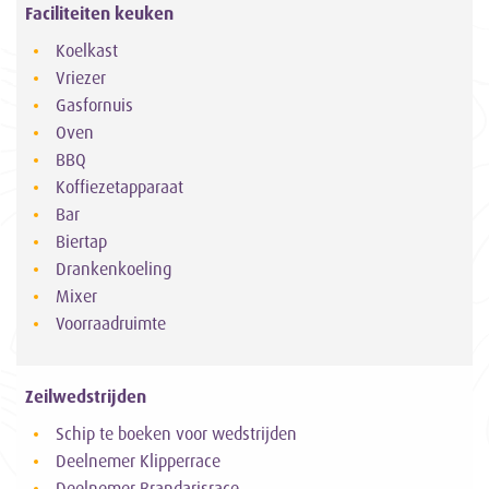
Faciliteiten keuken
Koelkast
Vriezer
Gasfornuis
Oven
BBQ
Koffiezetapparaat
Bar
Biertap
Drankenkoeling
Mixer
Voorraadruimte
Zeilwedstrijden
Schip te boeken voor wedstrijden
Deelnemer Klipperrace
Deelnemer Brandarisrace