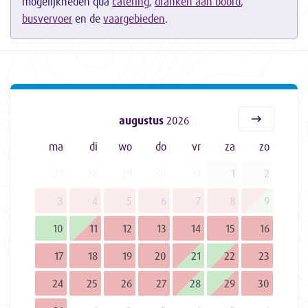
mogelijkheden qua
catering
,
dranken aan boord
,
busvervoer
en de
vaargebieden
.
augustus
2026
ma
di
wo
do
vr
za
zo
27
28
29
30
31
1
2
3
4
5
6
7
8
9
10
11
12
13
14
15
16
17
18
19
20
21
22
23
24
25
26
27
28
29
30