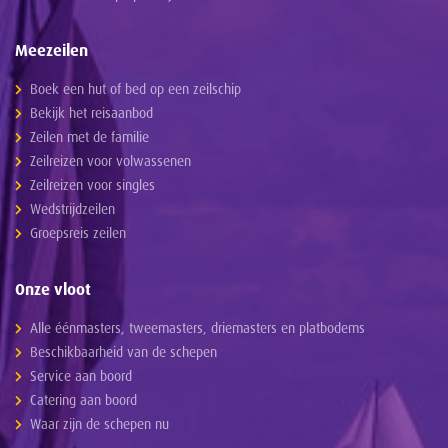
Meezeilen
Boek een hut of bed op een zeilschip
Bekijk het reisaanbod
Zeilen met de familie
Zeilreizen voor volwassenen
Zeilreizen voor singles
Wedstrijdzeilen
Groepsreis zeilen
Onze vloot
Alle éénmasters, tweemasters, driemasters en platbodems
Beschikbaarheid van de schepen
Service aan boord
Catering aan boord
Waar zijn de schepen nu