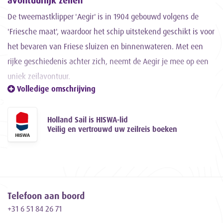
avontuurlijk zeilen
De tweemastklipper 'Aegir' is in 1904 gebouwd volgens de
'Friesche maat', waardoor het schip uitstekend geschikt is voor
het bevaren van Friese sluizen en binnenwateren. Met een
rijke geschiedenis achter zich, neemt de Aegir je mee op een
uniek zeilavontuur.
Volledige omschrijving
Gerenoveerd en omgetoverd tot
comfortabel zeilschip
Holland Sail is HISWA-lid
Gedurende de periode van 1983 tot 1986 heeft schipper en
Veilig en vertrouwd uw zeilreis boeken
eigenaar Jaap Gomes het oorspronkelijke casco zorgvuldig
gerestaureerd en getransformeerd tot een comfortabel en
vooral goed zeilend schip. Met trots vaart de Aegir sindsdien
vanuit Harlingen, klaar om avontuurlijke zeiltochten te maken.
Telefoon aan boord
Een uniek kenmerk van zeilschip Aegir
+31 6 51 84 26 71
Wat de Aegir echt bijzonder maakt, is het oorspronkelijke