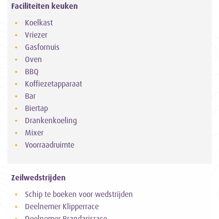
Faciliteiten keuken
Koelkast
Vriezer
Gasfornuis
Oven
BBQ
Koffiezetapparaat
Bar
Biertap
Drankenkoeling
Mixer
Voorraadruimte
Zeilwedstrijden
Schip te boeken voor wedstrijden
Deelnemer Klipperrace
Deelnemer Brandarisrace