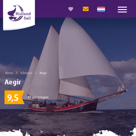
Home
Schepen
Current:
Aegir
Aegir
9,5
47 ervaringen