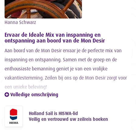
Hanna Schwarz
Ervaar de Ideale Mix van inspanning en
ontspanning aan boord van de Mon Desir
Aan boord van de Mon Desir ervaar je de perfecte mix van
inspanning en ontspanning. Samen met de groep en de
enthousiaste bemanning geniet je van een vrolijke
vakantiestemming. Zeilen bij ons op de Mon Desir zorgt voor
een unieke beleving!
Volledige omschrijving
Een onvergetelijke Zeilervaring
Het zeilen op de Mon Desir is een onvergetelijke ervaring.
Holland Sail is HISWA-lid
Zodra de trossen losgaan, laat je de dagelijkse
Veilig en vertrouwd uw zeilreis boeken
beslommeringen achter op de kade. Iedereen aan boord kan