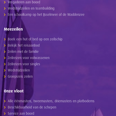
Vergaderen aan boord
Wedstrijdzeilen en teambuilding
Een schoolkamp op het IJsselmeer of de Waddenzee
Meezeilen
Boek een hut of bed op een zeilschip
Bekijk het reisaanbod
Zeilen met de familie
Zeilreizen voor volwassenen
Zeilreizen voor singles
Wedstrijdzeilen
Groepsreis zeilen
Onze vloot
Alle éénmasters, tweemasters, driemasters en platbodems
Beschikbaarheid van de schepen
Service aan boord