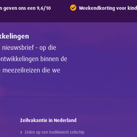
n geven ons een 9,6/10
Weekendkorting voor kinde
ikkelingen
 nieuwsbrief - op die
 ontwikkelingen binnen de
de meezeilreizen die we
Zeilvakantie in Nederland
Zeilen op een traditioneel zeilschip