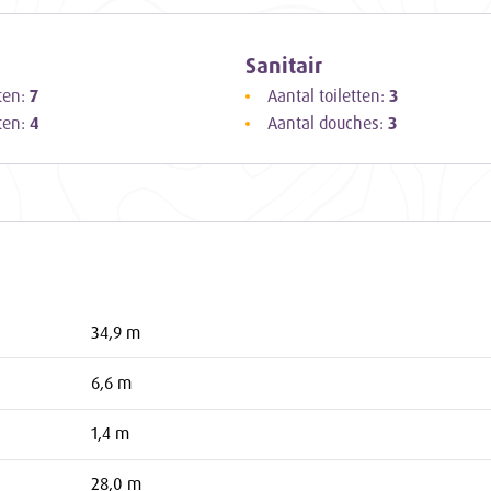
Sanitair
ten:
7
Aantal toiletten:
3
ten:
4
Aantal douches:
3
34,9 m
6,6 m
1,4 m
28,0 m