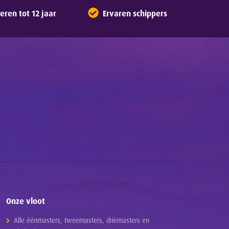
ren tot 12 jaar
Ervaren schippers
Onze vloot
Alle éénmasters, tweemasters, driemasters en