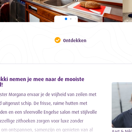
Ontdekken
ikki nemen je mee naar de mooiste
d!
ter Morgana ervaar je de vrijheid van zeilen met
 uitgerust schip. De frisse, ruime hutten met
en en een sfeervolle Engelse salon met stijlvolle
gezellige zithoeken zorgen voor luxe zonder
es om ontspannen, samenzijn en genieten van al
Aart & Nik