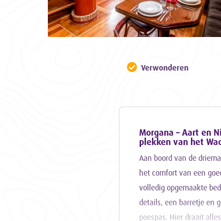
Verwonderen
Morgana – Aart en N
plekken van het Wa
Aan boord van de driemas
het comfort van een goed
volledig opgemaakte bedd
details, een barretje en 
poespas. Hier draait all