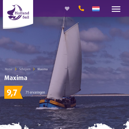
Home
Schepen
Current:
Maxima
Maxima
9,7
71 ervaringen