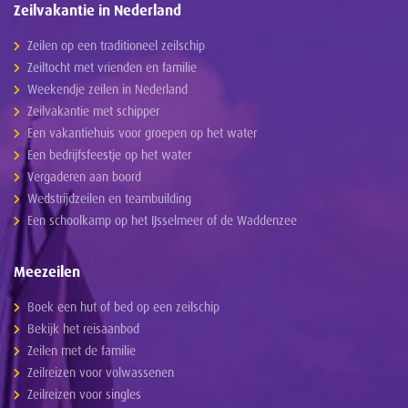
Zeilvakantie in Nederland
Zeilen op een traditioneel zeilschip
Zeiltocht met vrienden en familie
Weekendje zeilen in Nederland
Zeilvakantie met schipper
Een vakantiehuis voor groepen op het water
Een bedrijfsfeestje op het water
Vergaderen aan boord
Wedstrijdzeilen en teambuilding
Een schoolkamp op het IJsselmeer of de Waddenzee
Meezeilen
Boek een hut of bed op een zeilschip
Bekijk het reisaanbod
Zeilen met de familie
Zeilreizen voor volwassenen
Zeilreizen voor singles