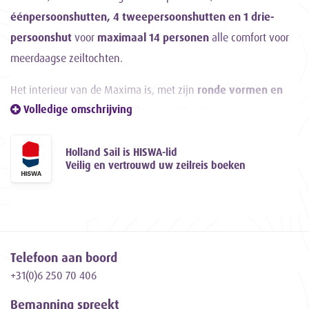
éénpersoonshutten, 4 tweepersoonshutten en 1 drie-
persoonshut
voor
maximaal 14 personen
alle comfort voor
meerdaagse zeiltochten.
Het interieur van de Maxima is, met zijn
ronde vormen en
Volledige omschrijving
moderne uitstraling
een klasse apart, ontworpen en
vervaardigd door de schipper zelf.
Holland Sail is HISWA-lid
Tijdens de laatste grote refit in 2022 hebben we het aantal
Veilig en vertrouwd uw zeilreis boeken
bedden van 18 naar 14 teruggebracht
om nog meer ruimte en
comfort te bieden
aan onze lieve gasten.
De
beschutte zitkuip voor de roef,
met zijn zachte
stoffering, biedt een heerlijke en gezellige zitgelegenheid voor
Telefoon aan boord
+31(0)6 250 70 406
14 personen, waar men tijdens het zeilen veilig en comfortabel
kan vertoeven. Twee permanente tafels maken deze
Bemanning spreekt