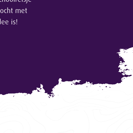
tocht met
ee is!