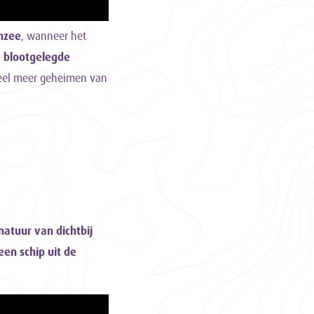
nzee
, wanneer het
 blootgelegde
 veel meer geheimen van
natuur van dichtbij
een schip uit de