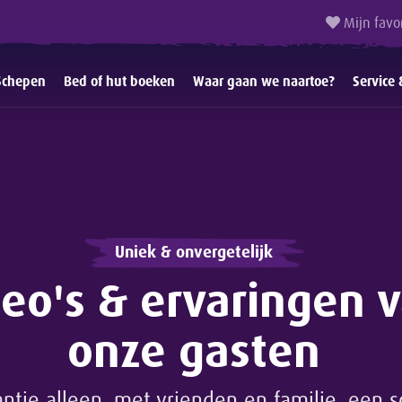
Mijn favo
Schepen
Bed of hut boeken
Waar gaan we naartoe?
Service 
Uniek & onvergetelijk
deo's & ervaringen 
onze gasten
antie alleen, met vrienden en familie, een s