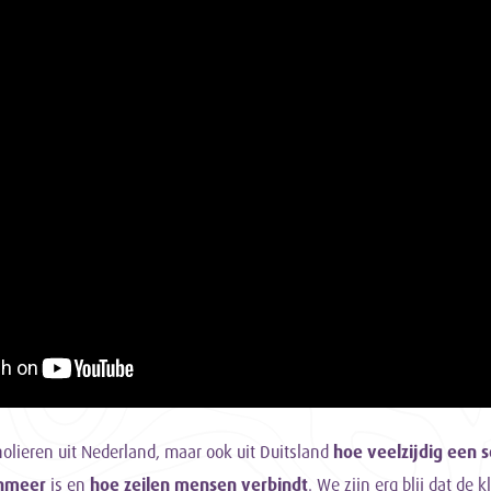
holieren uit Nederland, maar ook uit Duitsland
hoe veelzijdig een s
enmeer
is en
hoe zeilen mensen verbindt
. We zijn erg blij dat de 