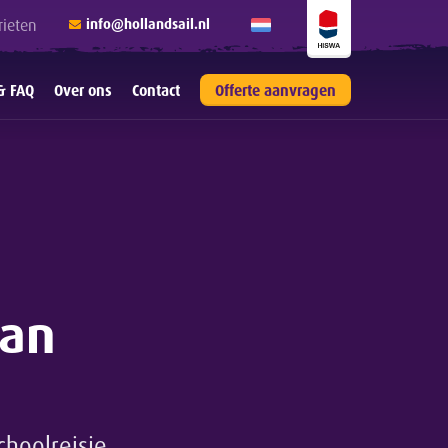
rieten
info@hollandsail.nl
& FAQ
Over ons
Contact
Offerte aanvragen
van
choolreisje