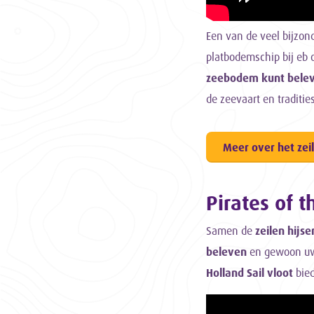
Een van de veel bijzo
platbodemschip bij eb 
zeebodem kunt bele
de zeevaart en traditie
Meer over het zei
Pirates of t
Samen de
zeilen hijse
beleven
en gewoon uw 
Holland Sail vloot
bied