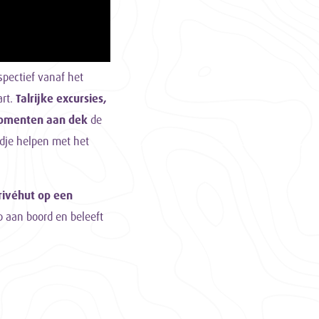
spectief vanaf het
rt.
Talrijke excursies,
omenten aan dek
de
ndje helpen met het
rivéhut op een
p aan boord en beleeft