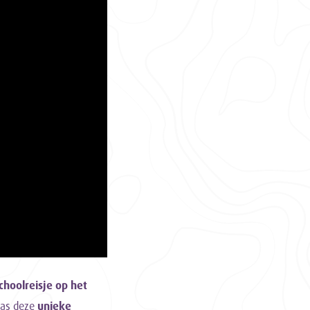
choolreisje op het
klas deze
unieke