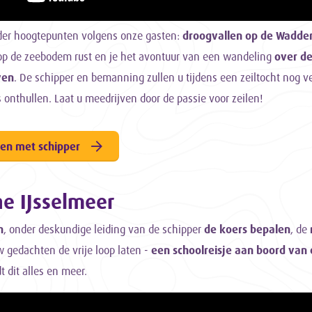
nder hoogtepunten volgens onze gasten:
droogvallen op de Wadde
op de zeebodem rust en je het avontuur van een wandeling
over de
ven
. De schipper en bemanning zullen u tijdens een zeiltocht nog
s onthullen. Laat u meedrijven door de passie voor zeilen!
len met schipper
he IJsselmeer
n
, onder deskundige leiding van de schipper
de koers bepalen
, de
gedachten de vrije loop laten -
een schoolreisje aan boord van 
t dit alles en meer.