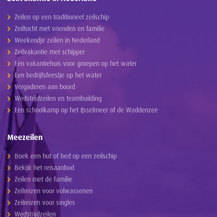
Zeilen op een traditioneel zeilschip
Zeiltocht met vrienden en familie
Weekendje zeilen in Nederland
Zeilvakantie met schipper
Een vakantiehuis voor groepen op het water
Een bedrijfsfeestje op het water
Vergaderen aan boord
Wedstrijdzeilen en teambuilding
Een schoolkamp op het IJsselmeer of de Waddenzee
Meezeilen
Boek een hut of bed op een zeilschip
Bekijk het reisaanbod
Zeilen met de familie
Zeilreizen voor volwassenen
Zeilreizen voor singles
Wedstrijdzeilen