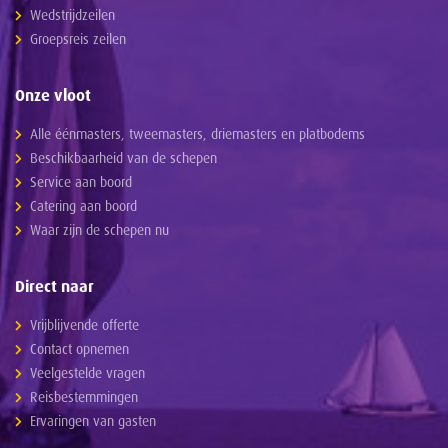
Wedstrijdzeilen
Groepsreis zeilen
Onze vloot
Alle éénmasters, tweemasters, driemasters en platbodems
Beschikbaarheid van de schepen
Service aan boord
Catering aan boord
Waar zijn de schepen nu
Direct naar
Vrijblijvende offerte
Contact opnemen
Veelgestelde vragen
Reisbestemmingen
Ervaringen van gasten